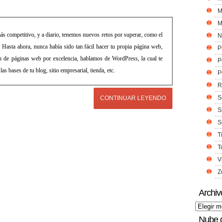
M
M
ás competitivo, y a diario, tenemos nuevos retos por superar, como el
N
 Hasta ahora, nunca había sido tan fácil hacer tu propia página web,
P
ón de páginas web por excelencia, hablamos de WordPress, la cual te
P
las bases de tu blog, sitio empresarial, tienda, etc.
P
R
S
CONTINUAR LEYENDO
S
S
T
T
V
Z
Archiv
Nube 