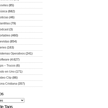
oviles
(85)
úsica
(682)
oticias
(46)
lantillas
(79)
odcast
(3)
ortables
(460)
evistas
(854)
eries
(163)
istemas Operativos
(241)
oftware
(4.627)
ips – Trucos
(6)
odo en Uno
(171)
ideo Clip
(86)
ona Cristiana
(357)
os
de Tags