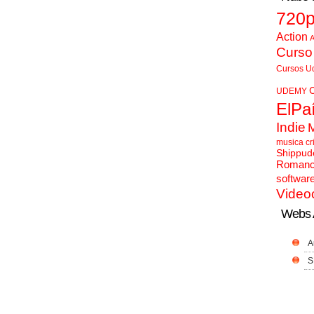
720
Action
A
Curso
Cursos U
UDEMY
ElPa
Indie
musica cr
Shippud
Roman
softwar
Video
Webs 
A
S