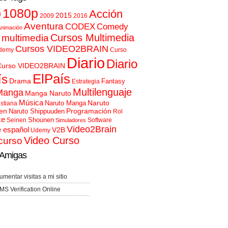
p
1080p
Acción
2015
2009
2016
Aventura
CODEX
Comedy
nimación
Cursos Multimedia
 multimedia
Cursos VIDEO2BRAIN
demy
Curso
Diario
Diario
Curso VIDEO2BRAIN
ElPaís
ís
Drama
Fantasy
Estrategia
Multilenguaje
Manga
Manga Naruto
Música
Naruto
Naruto Manga
istiana
en
Programación
Naruto Shippuuden
Rol
ce
Shounen
Seinen
Software
Simuladores
Video2Brain
e español
V2B
Udemy
Video Curso
curso
Amigas
umentar visitas a mi sitio
MS Verification Online