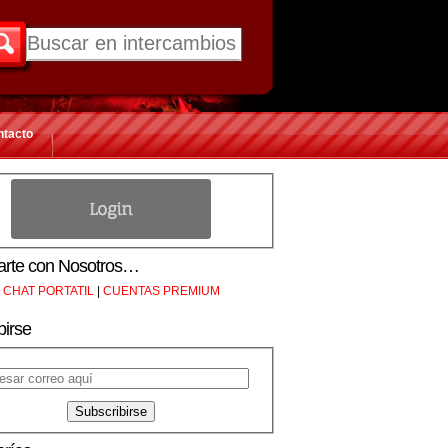
ntacto
rte con Nosotros…
CHAT PORTATIL
|
CUENTAS PREMIUM
birse