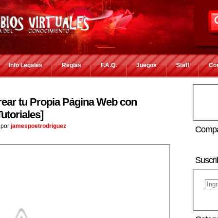
Info Legales
Reglas
F.A.Q.
Juegos
Staff
Co
rear tu Propia Página Web con
utoriales]
por
jamespoetrodriguez
Compa
Suscri