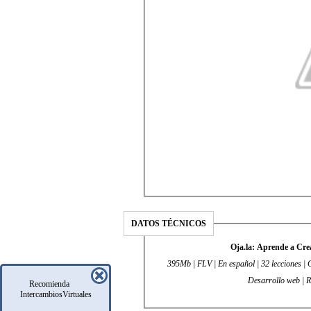
DATOS TÉCNICOS
Oja.la: Aprende a Cre
395Mb | FLV | En español | 32 lecciones | O
Desarrollo web | 
Recomienda
IntercambiosVirtuales