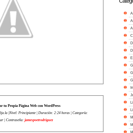
Catego
A
A
A
C
D
D
E
G
G
G
I
J
L
ar tu Propia Página Web con WordPress
L
ja.la |Nivel: Principiante | Duración: 2:24 horas | Categoría:
M
Rar | Contraseña:
jamespoetrodriguez
M
M