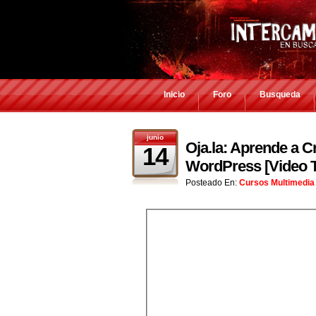
Inicio
Foro
Busqueda
junio
Oja.la: Aprende a C
14
WordPress [Video T
Posteado En:
Cursos Multimedia