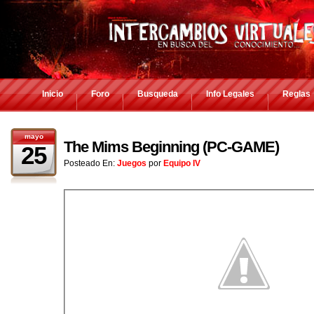
Inicio
Foro
Busqueda
Info Legales
Reglas
mayo
The Mims Beginning (PC-GAME)
25
Posteado En:
Juegos
por
Equipo IV