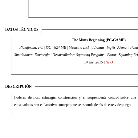
DATOS TÉCNICOS
The Mims Beginning (PC-GAME)
Plataforma: PC | ISO | 824 MB | Medicina Incl. | Idiomas: Inglés, Alemán, Polaco
Simuladores, Estrategia | Desarrollador: Squatting Penguins | Editor: Squatting Penguins | Fecha de lanzamiento:
14 ene. 2015 |
NFO
DESCRIPCIÓN
Poderes divinos, estrategia, construcción y el sorprendente control sobre una
encantadoras son el llamativo concepto que se esconde detrás de este videojuego.