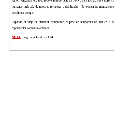
Amor, venganza, orgullo. Todo el mundo tiene un motivo para luchar. Los valores so
humanos, más allá de nuestras fortalezas y debilidades. No existen las motivacione
decidimos escoger.
Expande tu viaje de luchador comprando el pase de temporada de Tekken 7 po
espectacular contenido adicional.
NOTA:
Juego actualizado a v1.14