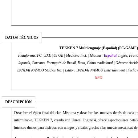
DATOS TÉCNICOS
TEKKEN 7 Multilenguaje (Español) (PC-GAME)
Plataforma: PC | EXE | 69 GB | Medicina Incl. | Idiomas:
Español
, Inglés, Fran
Japonés, Coreano, Portugués de Brasil, Ruso, Chino tradicional | Género: Acció
BANDAI NAMCO Studios Inc. | Editor: BANDAI NAMCO Entertainment |
NFO
DESCRIPCIÓN
Descubre el épico final del clan Mishima y descubre los motivos detrás de cada un
interminable. TEKKEN 7, creado con Unreal Engine 4, ofrece espectaculares batalla
intensos duelos para disfrutar con amigos y rivales gracias a las nuevas mecánicas de