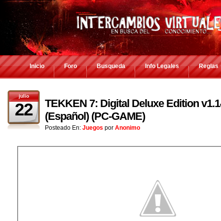
Inicio
Foro
Busqueda
Info Legales
Reglas
julio
TEKKEN 7: Digital Deluxe Edition v1.1
22
(Español) (PC-GAME)
Posteado En:
Juegos
por
Anonimo