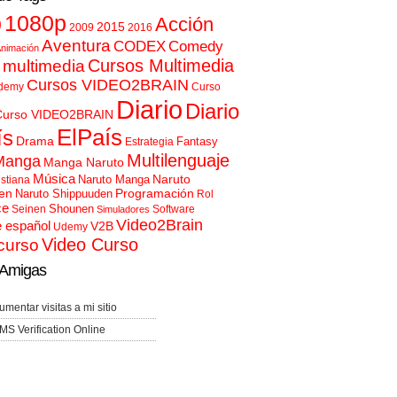
p
1080p
Acción
2015
2009
2016
Aventura
CODEX
Comedy
nimación
Cursos Multimedia
 multimedia
Cursos VIDEO2BRAIN
demy
Curso
Diario
Diario
Curso VIDEO2BRAIN
ElPaís
ís
Drama
Fantasy
Estrategia
Multilenguaje
Manga
Manga Naruto
Música
Naruto
Naruto Manga
istiana
en
Programación
Naruto Shippuuden
Rol
ce
Shounen
Seinen
Software
Simuladores
Video2Brain
e español
V2B
Udemy
Video Curso
curso
Amigas
umentar visitas a mi sitio
MS Verification Online