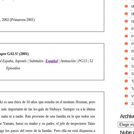
M
M
, 2002 (Primavera 2001)
N
P
P
P
R
uper GALS! (2001)
S
 España, Japonés | Subtítulos:
Español
| Animación | PG13 | 52
S
Episodios
S
T
T
V
 es una chica de 16 años que estudia en el instituto Hounan, pero
Z
a más importante de las ko-gals de Shibuya. Siempre va a la última
Archiv
nada ni a nadie. Ran proviene de una familia en la que todos sus
 Yamato, hasta su madre y su padre, el jefe de inspectores Taizo
ga los pasos del resto de la familia. Pero ella no está dispuesta a
Nube 