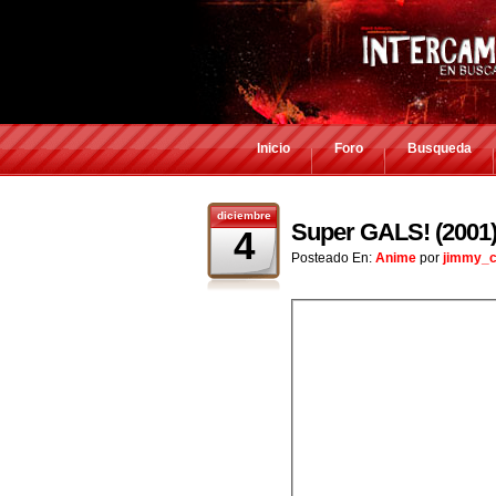
Inicio
Foro
Busqueda
diciembre
Super GALS! (2001
4
Posteado En:
Anime
por
jimmy_c