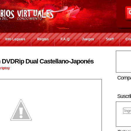
Info Legales
Reglas
F.A.Q.
Juegos
Staff
Co
) DVDRip Dual Castellano-Japonés
riptoy
Compa
Suscri