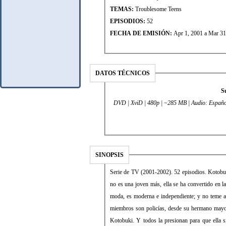
TEMAS:
Troublesome Teens
EPISODIOS:
52
FECHA DE EMISIÓN:
Apr 1, 2001 a Mar 31
DATOS TÉCNICOS
S
DVD | XviD | 480p | ~285 MB | Audio: Español
SINOPSIS
Serie de TV (2001-2002). 52 episodios. Kotobuki
no es una joven más, ella se ha convertido en l
moda, es moderna e independiente; y no teme a 
miembros son policías, desde su hermano mayor
Kotobuki. Y todos la presionan para que ella si