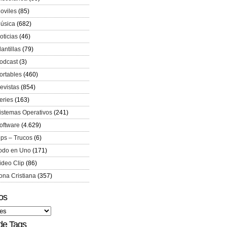
oviles
(85)
úsica
(682)
oticias
(46)
lantillas
(79)
odcast
(3)
ortables
(460)
evistas
(854)
eries
(163)
istemas Operativos
(241)
oftware
(4.629)
ips – Trucos
(6)
odo en Uno
(171)
ideo Clip
(86)
ona Cristiana
(357)
os
de Tags