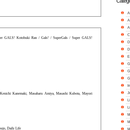
Catego
A
A
A
C
r GALS! Kotobuki Ran / Gals! / SuperGals / Super GALS!
D
D
E
G
G
G
I
J
 Kenichi Kanemaki, Masaharu Amiya, Masashi Kubota, Mayori
L
L
M
M
ujo, Daily Life
M