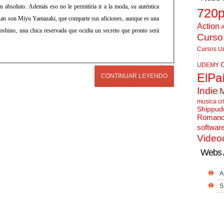
en absoluto. Además eso no le permitiría ir a la moda, su auténtica
720
 Ran son Miyu Yamazaki, que comparte sus aficiones, aunque es una
Action
A
shino, una chica reservada que oculta un secreto que pronto será
Curso
Cursos U
UDEMY
ElPa
CONTINUAR LEYENDO
Indie
musica cr
Shippud
Roman
softwar
Video
Webs 
A
S