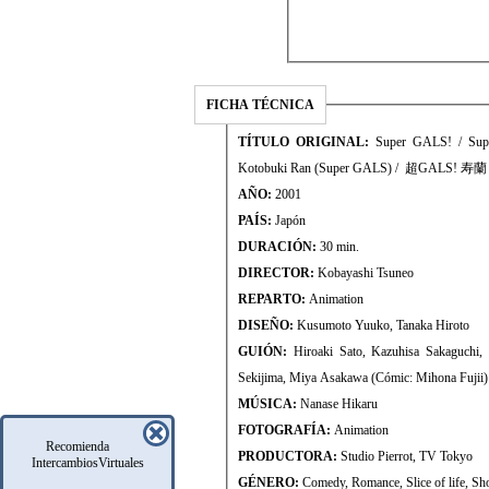
FICHA TÉCNICA
TÍTULO ORIGINAL:
Super GALS! / Supe
Kotobuki Ran (Super GALS) / 超GALS! 寿蘭
AÑO:
2001
PAÍS:
Japón
DURACIÓN:
30 min.
DIRECTOR:
Kobayashi Tsuneo
REPARTO:
Animation
DISEÑO:
Kusumoto Yuuko, Tanaka Hiroto
GUIÓN:
Hiroaki Sato, Kazuhisa Sakaguchi,
Sekijima, Miya Asakawa (Cómic: Mihona Fujii)
MÚSICA:
Nanase Hikaru
FOTOGRAFÍA:
Animation
Recomienda
PRODUCTORA:
Studio Pierrot, TV Tokyo
IntercambiosVirtuales
GÉNERO:
Comedy, Romance, Slice of life, Sho