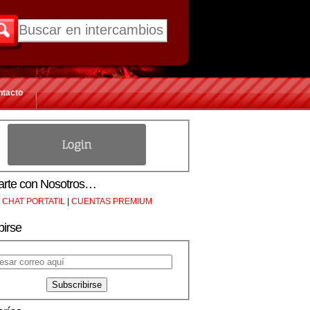
ntacto
rte con Nosotros…
CHAT PORTATIL
|
CUENTAS PREMIUM
birse