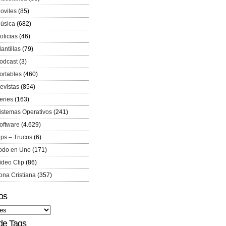
oviles
(85)
úsica
(682)
oticias
(46)
lantillas
(79)
odcast
(3)
ortables
(460)
evistas
(854)
eries
(163)
istemas Operativos
(241)
oftware
(4.629)
ips – Trucos
(6)
odo en Uno
(171)
ideo Clip
(86)
ona Cristiana
(357)
os
de Tags