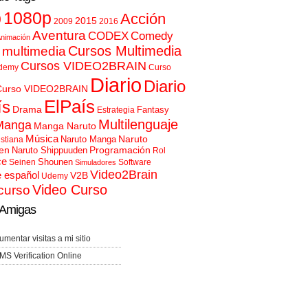
p
1080p
Acción
2015
2009
2016
Aventura
CODEX
Comedy
nimación
Cursos Multimedia
 multimedia
Cursos VIDEO2BRAIN
demy
Curso
Diario
Diario
Curso VIDEO2BRAIN
ElPaís
ís
Drama
Fantasy
Estrategia
Multilenguaje
Manga
Manga Naruto
Música
Naruto
Naruto Manga
istiana
en
Programación
Naruto Shippuuden
Rol
ce
Shounen
Seinen
Software
Simuladores
Video2Brain
e español
V2B
Udemy
Video Curso
curso
Amigas
umentar visitas a mi sitio
MS Verification Online