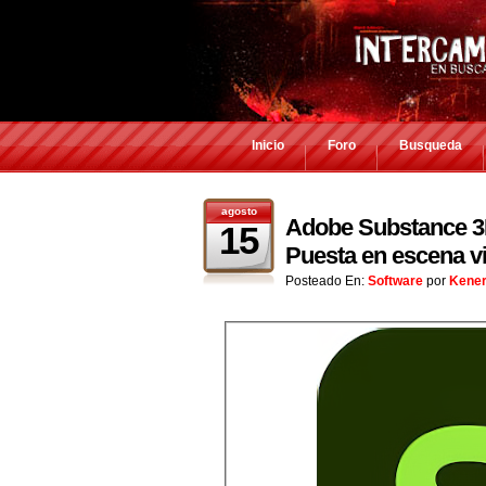
Inicio
Foro
Busqueda
agosto
Adobe Substance 3D 
15
Puesta en escena vi
Posteado En:
Software
por
Kene