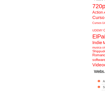
720
Action
A
Curso
Cursos U
UDEMY
ElPa
Indie
musica cr
Shippud
Roman
softwar
Video
Webs 
A
S