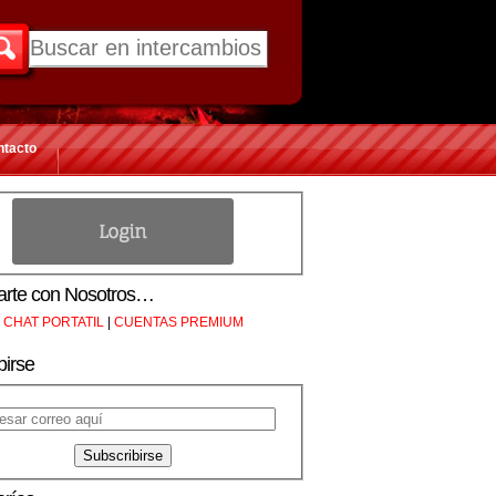
ntacto
rte con Nosotros…
CHAT PORTATIL
|
CUENTAS PREMIUM
birse