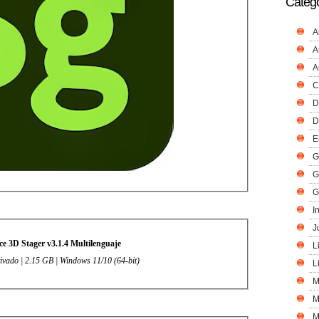
Catego
A
A
A
C
D
D
E
G
G
G
I
J
e 3D Stager v3.1.4 Multilenguaje
L
tivado | 2.15 GB | Windows 11/10 (64-bit)
L
M
M
M