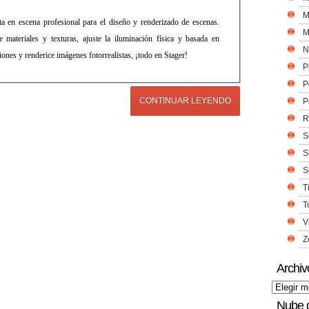
M
a en escena profesional para el diseño y renderizado de escenas.
M
 materiales y texturas, ajuste la iluminación física y basada en
N
ones y renderice imágenes fotorrealistas, ¡todo en Stager!
P
P
CONTINUAR LEYENDO
P
R
S
S
S
T
T
V
Z
Archiv
Nube 