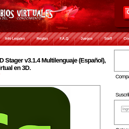
Info Legales
Reglas
F.A.Q.
Juegos
Staff
Co
Stager v3.1.4 Multilenguaje (Español),
rtual en 3D.
r
Compa
Suscri