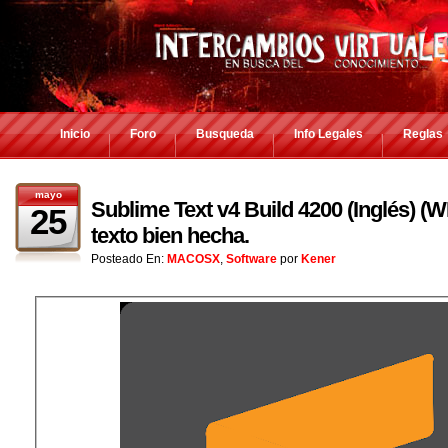
Inicio
Foro
Busqueda
Info Legales
Reglas
mayo
Sublime Text v4 Build 4200 (Inglés) (
25
texto bien hecha.
Posteado En:
MACOSX
,
Software
por
Kener