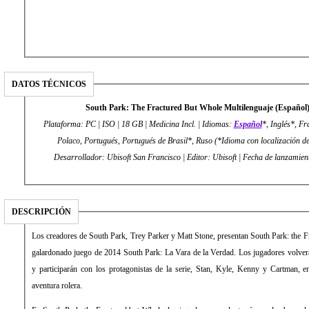
DATOS TÉCNICOS
South Park: The Fractured But Whole Multilenguaje (Españ
Plataforma: PC | ISO | 18 GB | Medicina Incl. | Idiomas:
Español
*, Inglés*, Fr
Polaco, Portugués, Portugués de Brasil*, Ruso (*Idioma con localización de
Desarrollador: Ubisoft San Francisco | Editor: Ubisoft | Fech
DESCRIPCIÓN
Los creadores de South Park, Trey Parker y Matt Stone, presentan South Park: the F
galardonado juego de 2014 South Park: La Vara de la Verdad. Los jugadores volver
y participarán con los protagonistas de la serie, Stan, Kyle, Kenny y Cartman, e
aventura rolera.