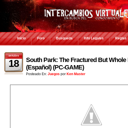
Inicio
Foro
Busqueda
Info Legales
Reglas
octubre
South Park: The Fractured But Whole 
18
(Español) (PC-GAME)
Posteado En:
Juegos
por
Ken Master