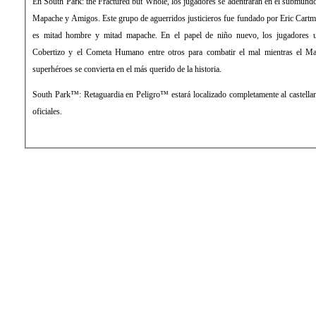
En South Park: the Fractured but Whole, los jugadores se adentrarán en el submundo
Mapache y Amigos. Este grupo de aguerridos justicieros fue fundado por Eric Cartma
es mitad hombre y mitad mapache. En el papel de niño nuevo, los jugadores u
Cobertizo y el Cometa Humano entre otros para combatir el mal mientras el Ma
superhéroes se convierta en el más querido de la historia.
South Park™: Retaguardia en Peligro™ estará localizado completamente al castellan
oficiales.