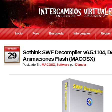
Inicio
Foro
Busqueda
Info Legales
Reglas
octubre
Sothink SWF Decompiler v6.5.1104, 
29
Animaciones Flash (MACOSX)
Posteado En:
MACOSX
,
Software
por
Dianela