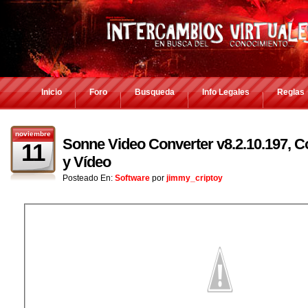
Inicio
Foro
Busqueda
Info Legales
Reglas
noviembre
Sonne Video Converter v8.2.10.197, C
11
y Vídeo
Posteado En:
Software
por
jimmy_criptoy