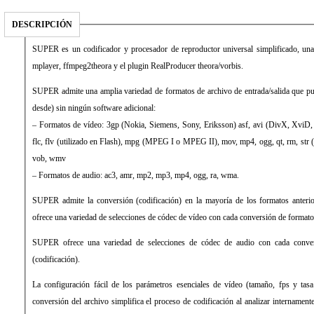
DESCRIPCIÓN
SUPER es un codificador y procesador de reproductor universal simplificado, u
mplayer, ffmpeg2theora y el plugin RealProducer theora/vorbis.
SUPER admite una amplia variedad de formatos de archivo de entrada/salida que pue
desde) sin ningún software adicional:
– Formatos de vídeo: 3gp (Nokia, Siemens, Sony, Eriksson) asf, avi (DivX, XviD
flc, flv (utilizado en Flash), mpg (MPEG I o MPEG II), mov, mp4, ogg, qt, rm, str (P
vob, wmv
– Formatos de audio: ac3, amr, mp2, mp3, mp4, ogg, ra, wma.
SUPER admite la conversión (codificación) en la mayoría de los formatos ante
ofrece una variedad de selecciones de códec de vídeo con cada conversión de formatos
SUPER ofrece una variedad de selecciones de códec de audio con cada conver
(codificación).
La configuración fácil de los parámetros esenciales de vídeo (tamaño, fps y tasa
conversión del archivo simplifica el proceso de codificación al analizar intername