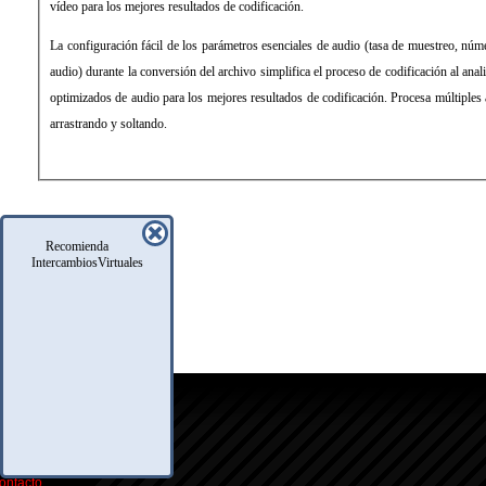
vídeo para los mejores resultados de codificación.
La configuración fácil de los parámetros esenciales de audio (tasa de muestreo, núme
audio) durante la conversión del archivo simplifica el proceso de codificación al ana
optimizados de audio para los mejores resultados de codificación. Procesa múltiples
arrastrando y soltando.
Recomienda
IntercambiosVirtuales
icio
oro
usqueda
nfo Legales
eglas
.A.Q.
ontacto