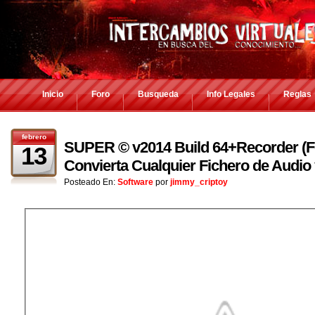
Inicio
Foro
Busqueda
Info Legales
Reglas
febrero
SUPER © v2014 Build 64+Recorder (Fe
13
Convierta Cualquier Fichero de Audio
Posteado En:
Software
por
jimmy_criptoy