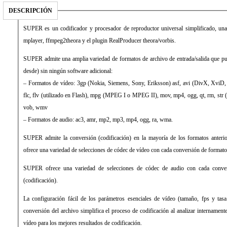
DESCRIPCIÓN
SUPER es un codificador y procesador de reproductor universal simplificado, u
mplayer, ffmpeg2theora y el plugin RealProducer theora/vorbis.
SUPER admite una amplia variedad de formatos de archivo de entrada/salida que pue
desde) sin ningún software adicional:
– Formatos de vídeo: 3gp (Nokia, Siemens, Sony, Eriksson) asf, avi (DivX, XviD
flc, flv (utilizado en Flash), mpg (MPEG I o MPEG II), mov, mp4, ogg, qt, rm, str (P
vob, wmv
– Formatos de audio: ac3, amr, mp2, mp3, mp4, ogg, ra, wma.
SUPER admite la conversión (codificación) en la mayoría de los formatos ante
ofrece una variedad de selecciones de códec de vídeo con cada conversión de formatos
SUPER ofrece una variedad de selecciones de códec de audio con cada conver
(codificación).
La configuración fácil de los parámetros esenciales de vídeo (tamaño, fps y tasa
conversión del archivo simplifica el proceso de codificación al analizar intername
vídeo para los mejores resultados de codificación.