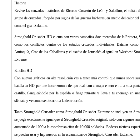
Historia
Revive las cruzadas históricas de Ricardo Corazón de León y Saladino, el sultán d
grupo de cruzados, forjado por siglos de las guerras bárbaras, en medio del calor del 
como el gran Saladino.
Stronghold Crusader HD cuenta con varias campañas documentadas de la Primera, S
como los conflictos dentro de los estados cruzados individuales. Batallas como 
Antioquía, Crac de los Caballeros y el asedio de Jerusalén al igual en Warchest St
Extreme.
Edición HD
Con nuevos gráficos en alta resolución vas a tener más control que nunca sobre s
batalla en HD permite hacer zoom a tiempo real, con el mapa entero en una sola pantal
castillo, flanqueándolo por la espalda o finge retirarte y lleva a tu enemigo en u
siéntate y ve como se desarrolla la destrucción.
Tanto Stronghold Crusader como Stronghold Crusader Extreme se incluyen en Str
se juega exactamente igual que el Stronghold Crusader original, sólo con algunos aña
aumentado de 1000 a la asombrosa cifra de 10.000 soldados. Poderes tácticos especi
se pueden usar y hay nuevos en la escaramuza de Stronghold Crusader Extreme.