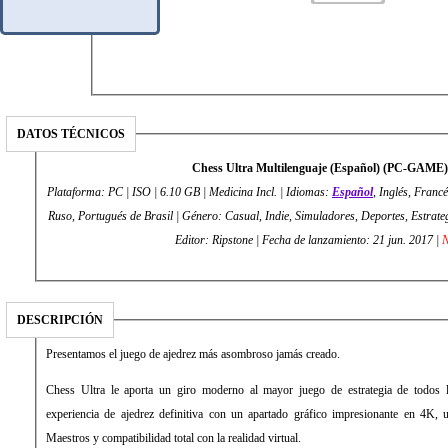
DATOS TÉCNICOS
Chess Ultra Multilenguaje (Español) (PC-GAME)
Plataforma: PC | ISO | 6.10 GB | Medicina Incl. | Idiomas:
Español
, Inglés, Franc
Ruso, Portugués de Brasil | Género: Casual, Indie, Simuladores, Deportes, Estrateg
Editor: Ripstone | Fecha de lanzamiento: 21 jun. 2017 |
DESCRIPCIÓN
Presentamos el juego de ajedrez más asombroso jamás creado.
Chess Ultra le aporta un giro moderno al mayor juego de estrategia de todos l
experiencia de ajedrez definitiva con un apartado gráfico impresionante en 4K
Maestros y compatibilidad total con la realidad virtual.