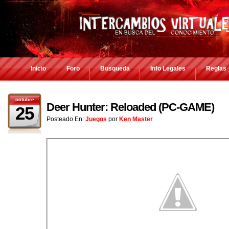
Inicio
Foro
Busqueda
Info Legales
Reglas
octubre
Deer Hunter: Reloaded (PC-GAME)
25
Posteado En:
Juegos
por
Ken Master