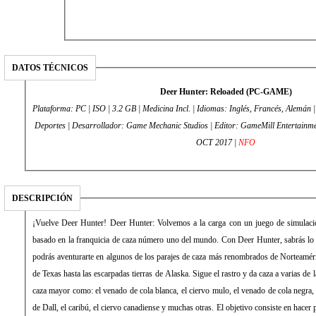
DATOS TÉCNICOS
Deer Hunter: Reloaded (PC-GAME)
Plataforma: PC | ISO | 3.2 GB | Medicina Incl. | Idiomas: Inglés, Francés, Alemán 
Deportes | Desarrollador: Game Mechanic Studios | Editor: GameMill Entertainment | Fecha de lanzamiento: 24
OCT 2017 |
NFO
DESCRIPCIÓN
¡Vuelve Deer Hunter! Deer Hunter: Volvemos a la carga con un juego de simulaci
basado en la franquicia de caza número uno del mundo. Con Deer Hunter, sabrás lo 
podrás aventurarte en algunos de los parajes de caza más renombrados de Norteaméric
de Texas hasta las escarpadas tierras de Alaska. Sigue el rastro y da caza a varias de 
caza mayor como: el venado de cola blanca, el ciervo mulo, el venado de cola negra,
de Dall, el caribú, el ciervo canadiense y muchas otras. El objetivo consiste en hacer 