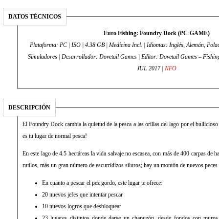
DATOS TÉCNICOS
Euro Fishing: Foundry Dock (PC-GAME)
Plataforma: PC | ISO | 4.38 GB | Medicina Incl. | Idiomas: Inglés, Alemán, Pola
Simuladores | Desarrollador: Dovetail Games | Editor: Dovetail Games – Fishing | Fecha de lanzamiento: 20
JUL 2017 |
NFO
DESCRIPCIÓN
El Foundry Dock cambia la quietud de la pesca a las orillas del lago por el bullicioso
es tu lugar de normal pesca!
En este lago de 4.5 hectáreas la vida salvaje no escasea, con más de 400 carpas de ha
rutilos, más un gran número de escurridizos siluros; hay un montón de nuevos peces 
En cuanto a pescar el pez gordo, este lugar te ofrece:
20 nuevos jefes que intentar pescar
10 nuevos logros que desbloquear
23 lugares distintos donde darse un chapuzón, desde fondos con muros 