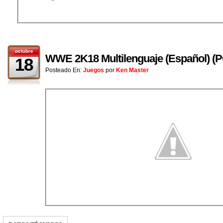
octubre
WWE 2K18 Multilenguaje (Español) 
18
Posteado En:
Juegos
por
Ken Master