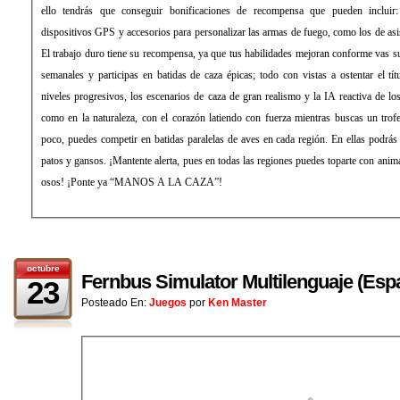
ello tendrás que conseguir bonificaciones de recompensa que pueden incluir
dispositivos GPS y accesorios para personalizar las armas de fuego, como los de asi
El trabajo duro tiene su recompensa, ya que tus habilidades mejoran conforme vas s
semanales y participas en batidas de caza épicas; todo con vistas a ostentar el tí
niveles progresivos, los escenarios de caza de gran realismo y la IA reactiva de lo
como en la naturaleza, con el corazón latiendo con fuerza mientras buscas un trof
poco, puedes competir en batidas paralelas de aves en cada región. En ellas podrás
patos y gansos. ¡Mantente alerta, pues en todas las regiones puedes toparte con anim
osos! ¡Ponte ya “MANOS A LA CAZA”!
octubre
Fernbus Simulator Multilenguaje (Es
23
Posteado En:
Juegos
por
Ken Master