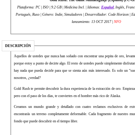
Gold Rush: The Game Multilenguaje (Español) (PC-
Plataforma: PC | ISO | 9.2 GB | Medicina Incl. | Idiomas:
Español
, Inglés, Franc
Portugués, Ruso | Género: Indie, Simuladores | Desarrollador: Code Horizon | Editor: PlayWay S.A. | Fecha de
lanzamiento: 13 OCT 2017 |
NFO
DESCRIPCIÓN
Aquellos de ustedes que nunca han soñado con encontrar una pepita de oro, levante
porque estoy a punto de decirte algo. El resto de ustedes puede simplemente disfrutar
hay nada que pueda decirle para que se sienta aún más interesado. Es solo un “su
nosotros, ¿verdad?
Gold Rush te permite descubrir la dura experiencia de la extracción de oro. Empiez
pero con el paso de los días, te conviertes en el hombre más rico de Alaska.
Creamos un mundo grande y detallado con cuatro reclamos exclusivos de extr
encontrarás un terreno completamente deformable. Cada fragmento de nuestro mund
fondo que puede descubrir en el tiempo libre.