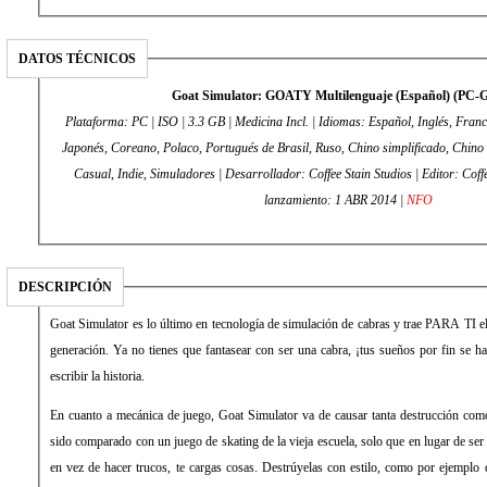
DATOS TÉCNICOS
Goat Simulator: GOATY Multilenguaje (Español) (PC
Plataforma: PC | ISO | 3.3 GB | Medicina Incl. | Idiomas: Español, Inglés, Franc
Japonés, Coreano, Polaco, Portugués de Brasil, Ruso, Chino simplificado, Chino 
Casual, Indie, Simuladores | Desarrollador: Coffee Stain Studios | Editor: Coffee Stain Studios | Fecha de
lanzamiento: 1 ABR 2014 |
NFO
DESCRIPCIÓN
Goat Simulator es lo último en tecnología de simulación de cabras y trae PARA TI e
generación. Ya no tienes que fantasear con ser una cabra, ¡tus sueños por fin se
escribir la historia.
En cuanto a mecánica de juego, Goat Simulator va de causar tanta destrucción co
sido comparado con un juego de skating de la vieja escuela, solo que en lugar de ser 
en vez de hacer trucos, te cargas cosas. Destrúyelas con estilo, como por ejemplo 