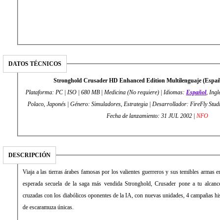
DATOS TÉCNICOS
Stronghold Crusader HD Enhanced Edition Multilenguaje (Esp
Plataforma: PC | ISO | 680 MB | Medicina (No requiere) | Idiomas:
Español
, Ingl
Polaco, Japonés | Género: Simuladores, Estrategia | Desarrollador: FireFly Studios | Editor: FireFly Studi
Fecha de lanzamiento: 31 JUL 2002 |
NFO
DESCRIPCIÓN
Viaja a las tierras árabes famosas por los valientes guerreros y sus temibles arma
esperada secuela de la saga más vendida Stronghold, Crusader pone a tu alcance 
cruzadas con los diabólicos oponentes de la IA, con nuevas unidades, 4 campañas hi
de escaramuza únicas.