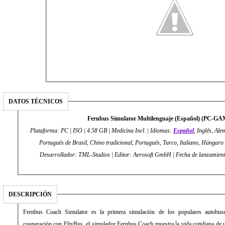
DATOS TÉCNICOS
Fernbus Simulator Multilenguaje (Español) (PC-G
Plataforma: PC | ISO | 4.58 GB | Medicina Incl. | Idiomas:
Español
, Inglés, Al
Portugués de Brasil, Chino tradicional, Portugués, Turco, Italiano, Húngaro
Desarrollador: TML-Studios | Editor: Aerosoft G
DESCRIPCIÓN
Fernbus Coach Simulator es la primera simulación de los populares autobuse
cooperación con FlixBus, el simulador Fernbus Coach muestra la vida cotidiana de u