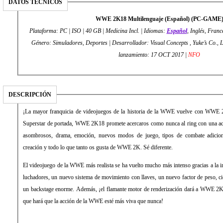
DATOS TÉCNICOS
WWE 2K18 Multilenguaje (Español) (PC-GAME
Plataforma: PC | ISO | 40 GB | Medicina Incl. | Idiomas:
Español
, Inglés, Franc
Género: Simuladores, Deportes | Desarrollador: Visual Concepts , Yuke’s Co., LTD | Editor: 2K | Fe
lanzamiento: 17 OCT 2017 |
NFO
DESCRIPCIÓN
¡La mayor franquicia de videojuegos de la historia de la WWE vuelve con WWE
Superstar de portada, WWE 2K18 promete acercaros como nunca al ring con una acc
asombrosos, drama, emoción, nuevos modos de juego, tipos de combate adicion
creación y todo lo que tanto os gusta de WWE 2K. Sé diferente.
El videojuego de la WWE más realista se ha vuelto mucho más intenso gracias a la i
luchadores, un nuevo sistema de movimiento con llaves, un nuevo factor de peso, c
un backstage enorme. Además, ¡el flamante motor de renderización dará a WWE 2K
que hará que la acción de la WWE esté más viva que nunca!