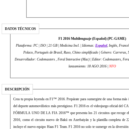
DATOS TÉCNICOS
F1 2016 Multilenguaje (Español) (PC-GAME)
Plataforma: PC | ISO | 21 GB | Medicina Incl. | Idiomas:
Español
, Inglés, Francé
Polaco, Portugués de Brasil, Ruso, Chino simplificado | Género: Carreras, 
Desarrollador: Codemasters , Feral Interactive (Mac) | Editor: Codemasters, Feral Interactive (Mac) | Fecha de
lanzamiento: 18 AGO 2016 |
NFO
DESCRIPCIÓN
Crea tu propia leyenda en F1™ 2016. Prepárate para sumergirte de una forma más 
del deporte automovilístico más prestigioso. F1 2016 es el videojuego ofici
FÓRMULA UNO DE LA FIA 2016™ que presenta los 21 circuitos que recoge el ca
2016, como el circuito nuevo de Bakú en Azerbaiyán y la plantilla completa de 2
incluye el nuevo equipo Haas F1 Team. F1 2016 no solo te sumerge en la divers