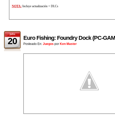
NOTA:
Incluye actualización + DLCs
julio
Euro Fishing: Foundry Dock (PC-GAM
20
Posteado En:
Juegos
por
Ken Master