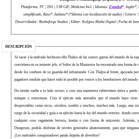
Plataforma: PC | ISO | 3.98 GB | Medicina Incl. | Idiomas:
Español
*, Inglés*,
simplificado, Ruso*, Italiano* (*Idioma con localización de audio) | Género: 
Desarrollador: Realmforge Studios | Editor: Kalypso Media Digital |
DESCRIPCIÓN
Al sacar a la malvada hechicera elfa Thalya de las suaves garras del mundo de la sup
convirtiera en su teniente jefe, el Señor de la Mazmorra ha encontrado una forma de 
desde los confines de su guarida del inframundo. Con Thalya al frente, apoyada por 
jugadores tendrán que hacer todo lo posible por vencer a los benefactores del mundo 
Da rienda suelta a tu lado oscuro y crea una mazmorra subterránea única a partir 
trampas y estructuras. Crea el ejército más aterrador que el mundo haya visto j
despreciables como orcos, súcubos, zombis y muchos, muchos más. Luego, una vez 
surge de la oscuridad y guía a tu ejército hasta la luz del mundo exterior, donde corr
cualquier cosa vagamente heroica, bonita o con forma de unicornio. Además, y
Dungeons, podrás disfrutar de niveles generados aleatoriamente, para que ninguna p
¡Los malvados conquistadores jamás dejarán de divertirse!