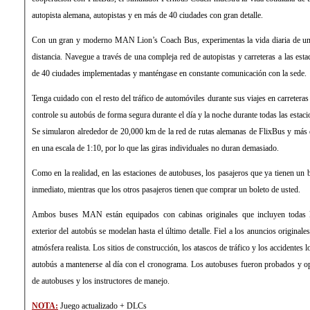
autopista alemana, autopistas y en más de 40 ciudades con gran detalle.
Con un gran y moderno MAN Lion’s Coach Bus, experimentas la vida diaria de un 
distancia. Navegue a través de una compleja red de autopistas y carreteras a las est
de 40 ciudades implementadas y manténgase en constante comunicación con la sede.
Tenga cuidado con el resto del tráfico de automóviles durante sus viajes en carretera
controle su autobús de forma segura durante el día y la noche durante todas las estaci
Se simularon alrededor de 20,000 km de la red de rutas alemanas de FlixBus y más 
en una escala de 1:10, por lo que las giras individuales no duran demasiado.
Como en la realidad, en las estaciones de autobuses, los pasajeros que ya tienen un 
inmediato, mientras que los otros pasajeros tienen que comprar un boleto de usted.
Ambos buses MAN están equipados con cabinas originales que incluyen todas las
exterior del autobús se modelan hasta el último detalle. Fiel a los anuncios original
atmósfera realista. Los sitios de construcción, los atascos de tráfico y los accidentes
autobús a mantenerse al día con el cronograma. Los autobuses fueron probados y o
de autobuses y los instructores de manejo.
NOTA:
Juego actualizado + DLCs