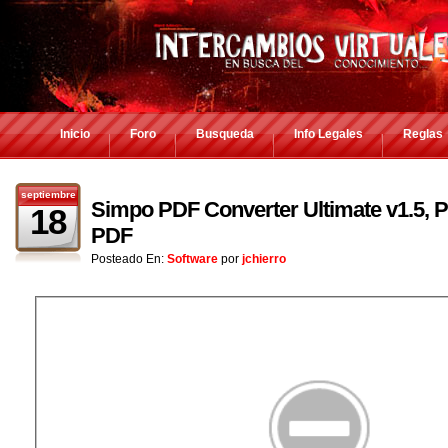
Inicio
Foro
Busqueda
Info Legales
Reglas
septiembre
Simpo PDF Converter Ultimate v1.5, P
18
PDF
Posteado En:
Software
por
jchierro