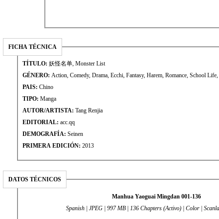
FICHA TÉCNICA
TÍTULO:
妖怪名单, Monster List
GÉNERO:
Action, Comedy, Drama, Ecchi, Fantasy, Harem, Romance, School Life,
PAIS:
Chino
TIPO:
Manga
AUTOR/ARTISTA:
Tang Renjia
EDITORIAL:
acc.qq
DEMOGRAFÍA:
Seinen
PRIMERA EDICIÓN:
2013
DATOS TÉCNICOS
Manhua Yaoguai Mingdan 001-136
Spanish | JPEG | 997 MB | 136 Chapters (Activo) | Color | Scanla