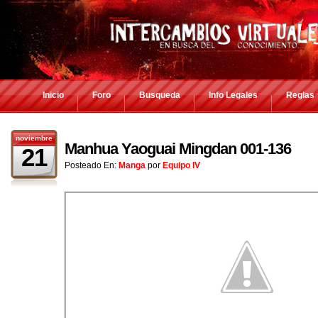
Inicio
Foro
Busqueda
Info Legales
Reglas
noviembre
Manhua Yaoguai Mingdan 001-136
21
Posteado En:
Manga
por
Equipo IV