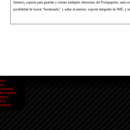
fuentes), soporte para guardar y extraer múltiples elementos del Portapapeles, auto-co
posibilidad de borrar “bookmarks” y saltar al anterior, soporte integrado de IME, y
icio
oro
usqueda
nfo Legales
eglas
.A.Q.
ontacto