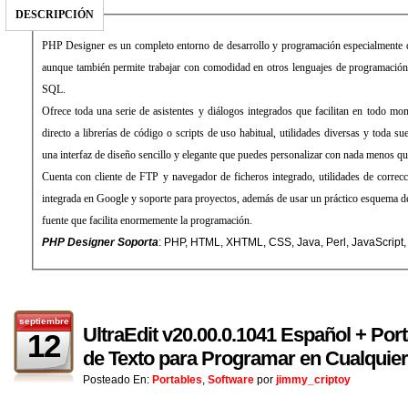
DESCRIPCIÓN
PHP Designer es un completo entorno de desarrollo y programación especialmente diseñado para los gurús de PHP,
aunque también permite trabajar con comodidad en otros lenguajes de programación como HTML, XHTML, CSS y
SQL.
Ofrece toda una serie de asistentes y diálogos integrados que facilitan en todo momento tu tarea, además de acceso
directo a librerías de código o scripts de uso habitual, utilidades diversas y toda suerte de herramientas, todo ello en
Cuenta con cliente de FTP y navegador de ficheros integrado, utilidades de corrección y autocompletado, búsqueda
integrada en Google y soporte para proyectos, además de usar un práctico esquema de color para la sintaxis del código
fuente que facilita enormemente la programación.
PHP Designer Soporta
septiembre
UltraEdit v20.00.0.1041 Español + Port
12
de Texto para Programar en Cualquie
Posteado En:
Portables
,
Software
por
jimmy_criptoy