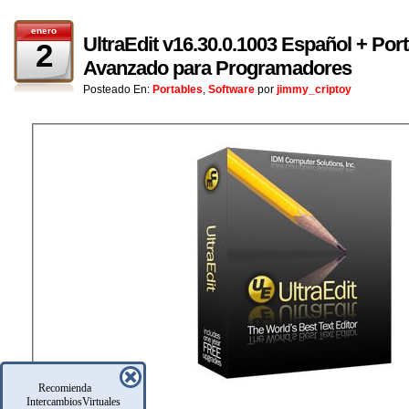
enero
UltraEdit v16.30.0.1003 Español + Port
2
Avanzado para Programadores
Posteado En:
Portables
,
Software
por
jimmy_criptoy
Recomienda
IntercambiosVirtuales