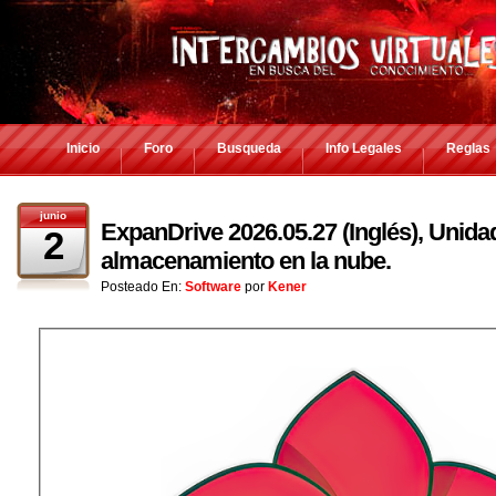
Inicio
Foro
Busqueda
Info Legales
Reglas
junio
ExpanDrive 2026.05.27 (Inglés), Unida
2
almacenamiento en la nube.
Posteado En:
Software
por
Kener