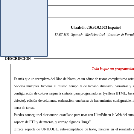
DATOS TÉCNICOS
UltraEdit v16.30.0.1003 Español
17.67 MB | Spanish | Medicina Incl. | Installer & Porta
DESCRIPCIÓN
Todo lo que un programador
Es más que un reemplazo del Bloc de Notas, es un editor de textos completísimo orie
Soporta múltiples ficheros al mismo tiempo y de tamaño ilimitado, “arrastrar y s
configuración de colores según la sintaxis para programadores (ya lleva HTML, Jav
defecto), edición de columnas, ordenación, una barra de herramientas configurable, in
barra de tareas.
Puedes conseguir el diccionario castellano para usar con
UltraEdit
en la Web del auto
soporte de FTP y de macros, y corrige algunos “bugs”.
Ofrece soporte de UNICODE, auto-completado de texto, mejoras en el resaltado de