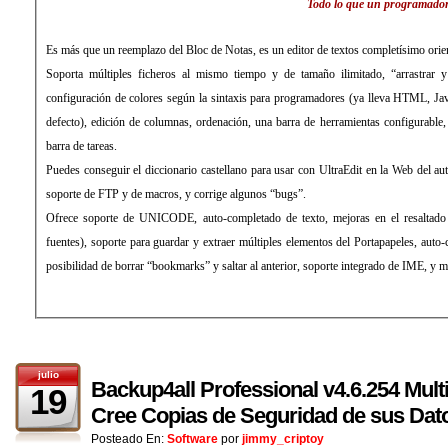
Todo lo que un programador
Es más que un reemplazo del Bloc de Notas, es un editor de textos completísimo orie
Soporta múltiples ficheros al mismo tiempo y de tamaño ilimitado, “arrastrar y 
configuración de colores según la sintaxis para programadores (ya lleva HTML, J
defecto), edición de columnas, ordenación, una barra de herramientas configurable, 
barra de tareas.
Puedes conseguir el diccionario castellano para usar con UltraEdit en la Web del au
soporte de FTP y de macros, y corrige algunos “bugs”.
Ofrece soporte de UNICODE, auto-completado de texto, mejoras en el resaltado d
fuentes), soporte para guardar y extraer múltiples elementos del Portapapeles, auto-c
posibilidad de borrar “bookmarks” y saltar al anterior, soporte integrado de IME, y
julio
Backup4all Professional v4.6.254 Mult
19
Cree Copias de Seguridad de sus Dat
Posteado En:
Software
por
jimmy_criptoy