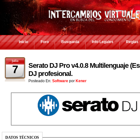
Inicio
Foro
Busqueda
Info Legales
Reglas
julio
Serato DJ Pro v4.0.8 Multilenguaje (E
7
DJ profesional.
Posteado En:
Software
por
Kener
DATOS TÉCNICOS