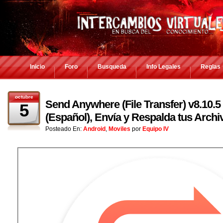
Inicio
Foro
Busqueda
Info Legales
Reglas
octubre
Send Anywhere (File Transfer) v8.10.5
5
(Español), Envía y Respalda tus Arch
Posteado En:
Android
,
Moviles
por
Equipo IV