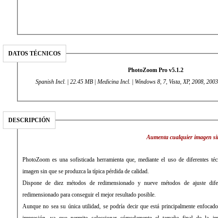
DATOS TÉCNICOS
PhotoZoom Pro v5.1.2
Spanish Incl. | 22.45 MB | Medicina Incl. | Windows 8, 7, Vista, XP, 2008, 200
DESCRIPCIÓN
Aumenta cualquier imagen sin
PhotoZoom es una sofisticada herramienta que, mediante el uso de diferentes téc
imagen sin que se produzca la típica pérdida de calidad.
Dispone de diez métodos de redimensionado y nueve métodos de ajuste difer
redimensionado para conseguir el mejor resultado posible.
Aunque no sea su única utilidad, se podría decir que está principalmente enfocado 
impresión, ya que permite seleccionar cómodamente el tamaño final de la im