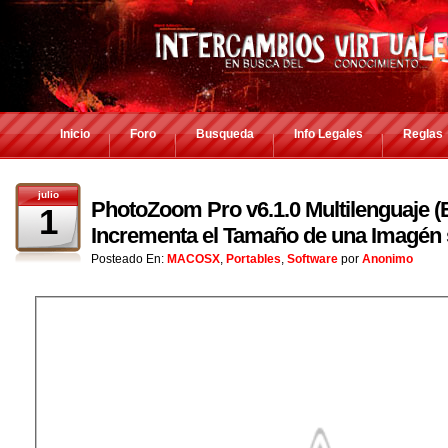
Inicio
Foro
Busqueda
Info Legales
Reglas
julio
PhotoZoom Pro v6.1.0 Multilenguaje (E
1
Incrementa el Tamaño de una Imagén 
Posteado En:
MACOSX
,
Portables
,
Software
por
Anonimo