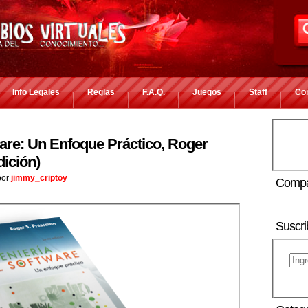
Info Legales
Reglas
F.A.Q.
Juegos
Staff
Co
ware: Un Enfoque Práctico, Roger
ición)
or
jimmy_criptoy
Compa
Suscri