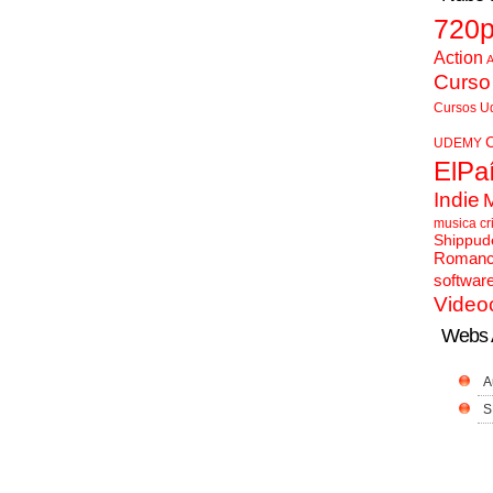
720
Action
A
Curso
Cursos U
UDEMY
ElPa
Indie
musica cr
Shippud
Roman
softwar
Video
Webs 
A
S