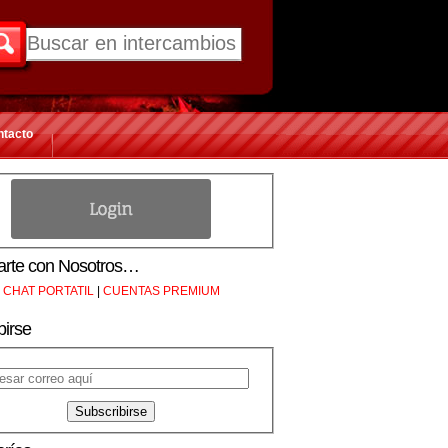
ntacto
rte con Nosotros…
CHAT PORTATIL
|
CUENTAS PREMIUM
birse