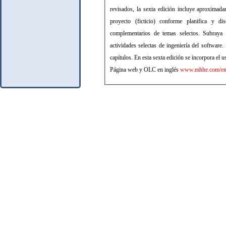
revisados, la sexta edición incluye aproximad
proyecto (ficticio) conforme planifica y d
complementarios de temas selectos. Subraya l
actividades selectas de ingeniería del software
capítulos. En esta sexta edición se incorpora e
Página web y OLC en inglés
www.mhhe.com/eng