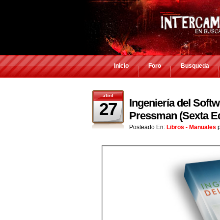
Inicio
Foro
Busqueda
abril
Ingeniería del Soft
27
Pressman (Sexta Ed
Posteado En:
Libros - Manuales
p