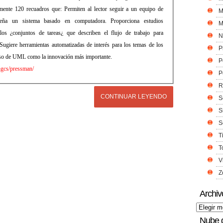
amente 120 recuadros que: Permiten al lector seguir a un equipo de
M
iseña un sistema basado en computadora. Proporciona estudios
M
os ¿conjuntos de tareas¿ que describen el flujo de trabajo para
N
. Sugiere herramientas automatizadas de interés para los temas de los
P
l uso de UML como la innovación más importante.
P
cs/pressman/
P
R
CONTINUAR LEYENDO
S
S
S
T
T
V
Z
Archiv
Nube 