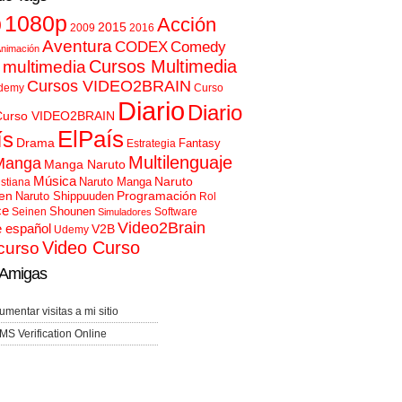
p
1080p
Acción
2015
2009
2016
Aventura
CODEX
Comedy
nimación
Cursos Multimedia
 multimedia
Cursos VIDEO2BRAIN
demy
Curso
Diario
Diario
Curso VIDEO2BRAIN
ElPaís
ís
Drama
Fantasy
Estrategia
Multilenguaje
Manga
Manga Naruto
Música
Naruto
Naruto Manga
istiana
en
Programación
Naruto Shippuuden
Rol
ce
Shounen
Seinen
Software
Simuladores
Video2Brain
e español
V2B
Udemy
Video Curso
curso
Amigas
umentar visitas a mi sitio
MS Verification Online