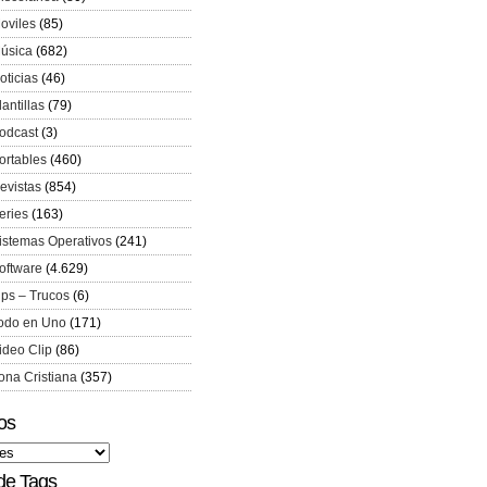
oviles
(85)
úsica
(682)
oticias
(46)
lantillas
(79)
odcast
(3)
ortables
(460)
evistas
(854)
eries
(163)
istemas Operativos
(241)
oftware
(4.629)
ips – Trucos
(6)
odo en Uno
(171)
ideo Clip
(86)
ona Cristiana
(357)
os
de Tags