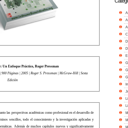
Catego
A
A
A
C
D
D
E
G
re: Un Enfoque Práctico, Roger Pressman
G
N: 9701054733 | 900 Páginas | 2005 | Roger S. Pressman |
McGraw-Hill
| Sexta
G
Edición
I
J
L
L
tanto las perspectivas académicas como profesional en el desarrollo de
M
rminos sencillos, todo el conocimiento y la investigación aplicadas y
M
nformáticas. Además de muchos capítulos nuevos y significativamente
M