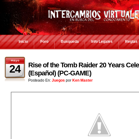
Inicio
Foro
Busqueda
Info Legales
Reglas
mayo
Rise of the Tomb Raider 20 Years Cele
24
(Español) (PC-GAME)
Posteado En:
Juegos
por
Ken Master