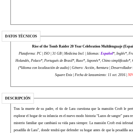
DATOS TÉCNICOS
Rise of the Tomb Raider 20 Year Celebration Multilenguaje (Es
Plataforma: PC | ISO | 31 GB | Medicina Incl. | Idiomas:
Español
*, Inglés*, Fr
Holandés, Polaco*, Portugués de Brasil*, Ruso*, Japonés*, Chino simplificado*, 
(*Idioma con localización de audio) | Género: Acción, Aventura | Desarrollador: Cryst
Square Enix | Fecha de lanzamiento: 11 oct. 2016 |
NF
DESCRIPCIÓN
Tras la muerte de su padre, el tío de Lara cuestiona que la mansión Croft le pert
explorar el hogar de su infancia en el nuevo modo historia “Lazos de sangre” para re
misterio familiar que cambiará su vida para siempre. La mansión Croft está infesta
pesadilla de Lara”, donde tendrá que defender su hogar antes de que la pesadilla ac