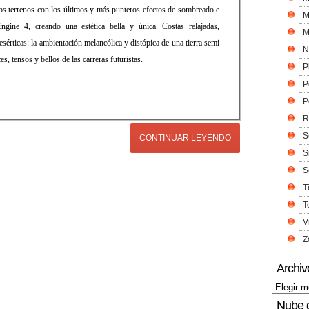
os terrenos con los últimos y más punteros efectos de sombreado e
M
gine 4, creando una estética bella y única. Costas relajadas,
M
desérticas: la ambientación melancólica y distópica de una tierra semi
N
, tensos y bellos de las carreras futuristas.
P
P
P
R
S
CONTINUAR LEYENDO
S
S
T
T
V
Z
Archiv
Nube 