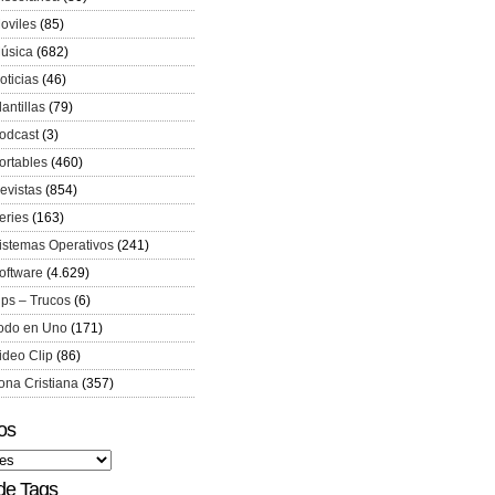
oviles
(85)
úsica
(682)
oticias
(46)
lantillas
(79)
odcast
(3)
ortables
(460)
evistas
(854)
eries
(163)
istemas Operativos
(241)
oftware
(4.629)
ips – Trucos
(6)
odo en Uno
(171)
ideo Clip
(86)
ona Cristiana
(357)
os
de Tags