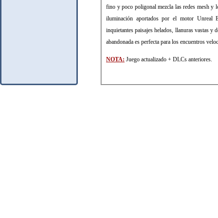
fino y poco poligonal mezcla las redes mesh y l
iluminación aportados por el motor Unreal En
inquietantes paisajes helados, llanuras vastas y 
abandonada es perfecta para los encuentros veloces
NOTA:
Juego actualizado + DLCs anteriores.