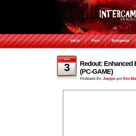
Inicio
Foro
Busqueda
julio
Redout: Enhanced E
3
(PC-GAME)
Posteado En:
Juegos
por
Ken Ma