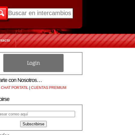
ntacto
rte con Nosotros…
CHAT PORTATIL
|
CUENTAS PREMIUM
birse