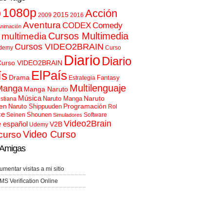
p
1080p
Acción
2015
2009
2016
Aventura
CODEX
Comedy
nimación
Cursos Multimedia
 multimedia
Cursos VIDEO2BRAIN
demy
Curso
Diario
Diario
Curso VIDEO2BRAIN
ElPaís
ís
Drama
Fantasy
Estrategia
Multilenguaje
Manga
Manga Naruto
Música
Naruto
Naruto Manga
istiana
en
Programación
Naruto Shippuuden
Rol
ce
Shounen
Seinen
Software
Simuladores
Video2Brain
e español
V2B
Udemy
Video Curso
curso
Amigas
umentar visitas a mi sitio
MS Verification Online