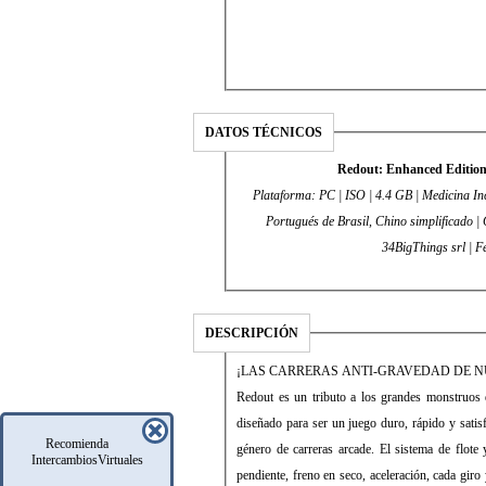
DATOS TÉCNICOS
Redout: Enhanced Editio
Plataforma: PC | ISO | 4.4 GB | Medicina In
Portugués de Brasil, Chino simplificado | Gén
34Bi
DESCRIPCIÓN
¡LAS CARRERAS ANTI-GRAVEDAD DE N
Redout es un tributo a los grandes monstruos
diseñado para ser un juego duro, rápido y satisfa
Recomienda
género de carreras arcade. El sistema de flote
IntercambiosVirtuales
pendiente, freno en seco, aceleración, cada giro