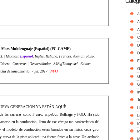
Catego
A
A
A
C
D
n Mars Multilenguaje (Español) (PC-GAME)
D
cl. | Idiomas:
Español
, Inglés, Italiano, Francés, Alemán, Ruso,
E
ero: Carreras | Desarrollador: 34BigThings srl | Editor:
G
gThings srl | Fecha de lanzamiento: 7 jul. 2017 |
NFO
G
G
I
J
UEVA GENERACIÓN YA ESTÁN AQUÍ!
L
 de las carreras como F-zero, wipeOut, Rollcage y POD. Ha sido
L
ctorio en la conducción, lleno de ese vértigo tan carácterístico del
M
 y el modelo de conducción están basados en su física: cada giro,
M
 y curva de la pista aplicará una fuerza única a la nave. Un acabado
M