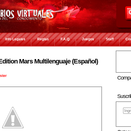
Info Legales
Reglas
F.A.Q.
Juegos
Staff
Co
dition Mars Multilenguaje (Español)
ster
Compa
Suscri