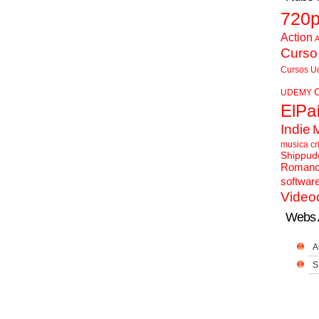
720
Action
A
Curso
Cursos U
UDEMY
ElPa
Indie
musica cr
Shippud
Roman
softwar
Video
Webs 
A
S