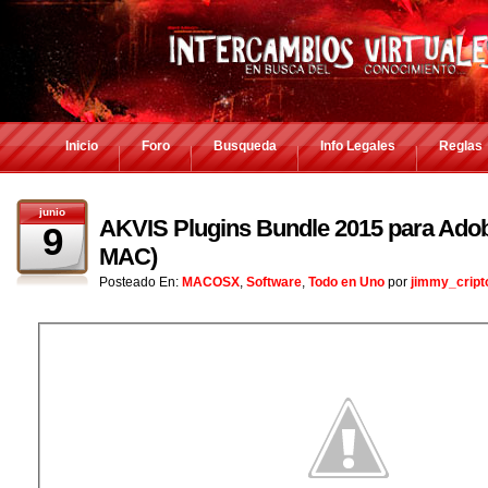
Inicio
Foro
Busqueda
Info Legales
Reglas
junio
AKVIS Plugins Bundle 2015 para Ado
9
MAC)
Posteado En:
MACOSX
,
Software
,
Todo en Uno
por
jimmy_cript