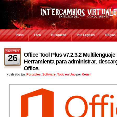
Inicio
Foro
Busqueda
Info Legales
Reglas
noviembre
Office Tool Plus v7.2.3.2 Multilenguaje
26
Herramienta para administrar, descarga
Office.
Posteado En:
Portables
,
Software
,
Todo en Uno
por
Kener