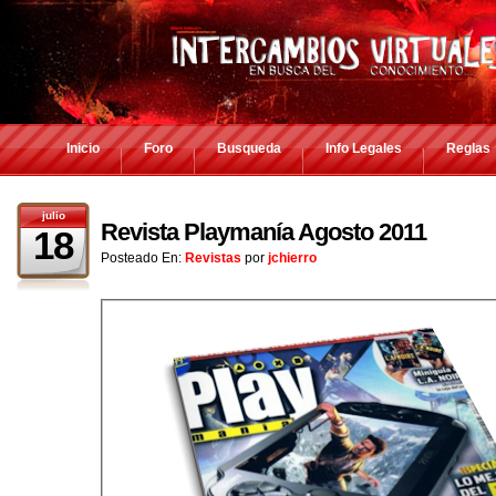
Inicio
Foro
Busqueda
Info Legales
Reglas
julio
Revista Playmanía Agosto 2011
18
Posteado En:
Revistas
por
jchierro