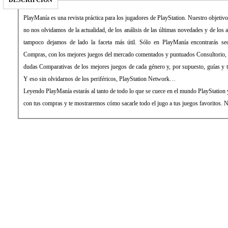
DESCRIPCIÓN
PlayManía es una revista práctica para los jugadores de PlayStation. Nuestro objetivo 
no nos olvidamos de la actualidad, de los análisis de las últimas novedades y de los 
tampoco dejamos de lado la faceta más útil. Sólo en PlayManía encontrarás se
Compras, con los mejores juegos del mercado comentados y puntuados Consultorio,
dudas Comparativas de los mejores juegos de cada género y, por supuesto, guías y tr
Y eso sin olvidarnos de los periféricos, PlayStation Network…
Leyendo PlayManía estarás al tanto de todo lo que se cuece en el mundo PlayStation
con tus compras y te mostraremos cómo sacarle todo el jugo a tus juegos favoritos. No