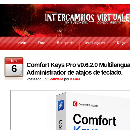
Inicio
Foro
Busqueda
Info Legales
Reglas
julio
Comfort Keys Pro v9.6.2.0 Multilengua
6
Administrador de atajos de teclado.
Posteado En:
Software
por
Kener