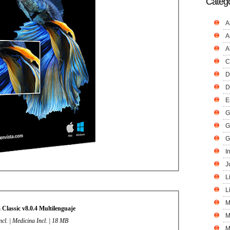
Catego
A
A
A
C
D
D
E
G
G
G
I
J
L
L
M
Classic v8.0.4 Multilenguaje
M
ncl. | Medicina Incl. | 18 MB
M