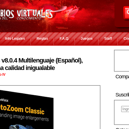
Info Legales
Reglas
F.A.Q.
Juegos
Staff
Co
8.0.4 Multilenguaje (Español),
 calidad inigualable
o IV
Compa
Suscri