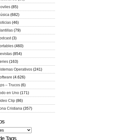
oviles
(85)
úsica
(682)
oticias
(46)
lantillas
(79)
odcast
(3)
ortables
(460)
evistas
(854)
eries
(163)
istemas Operativos
(241)
oftware
(4.626)
ips – Trucos
(6)
odo en Uno
(171)
ideo Clip
(86)
ona Cristiana
(357)
os
de Tags