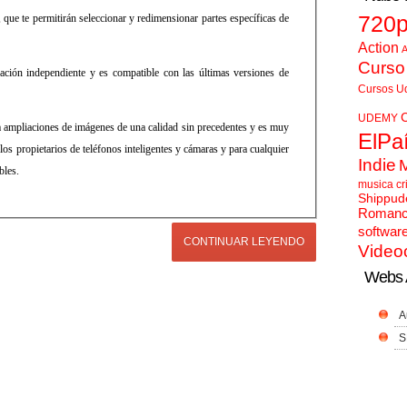
 que te permitirán seleccionar y redimensionar partes específicas de
720
Action
A
Curso
ción independiente y es compatible con las últimas versiones de
Cursos U
UDEMY
ampliaciones de imágenes de una calidad sin precedentes y es muy
ElPa
 los propietarios de teléfonos inteligentes y cámaras y para cualquier
Indie
bles.
musica cr
Shippud
Roman
softwar
CONTINUAR LEYENDO
Video
Webs 
A
S