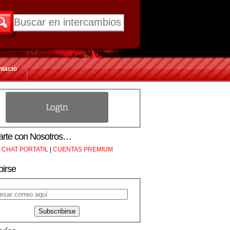
ntacto
rte con Nosotros…
CHAT PORTATIL
|
CUENTAS PREMIUM
birse