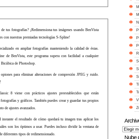
M
M
N
s de tus fotografías? ¡Redimensiona tus imágenes usando BenVista
P
es con nuestras premiadas tecnologías S-Spline!
P
P
ializado en ampliar fotografías manteniendo la calidad de éstas.
R
ine de BenVista, este programa supera con facilidad a cualquier
S
n Bicúbica de Photoshop.
S
 opiones para eliminar alteraciones de compresión JPEG y ruido.
S
!
T
T
lassic 8 viene con prácticos ajustes preestablecidos que están
V
 fotografías y gráficos. También puedes crear y guardar tus propios
Z
nto de ajustes avanzados.
l instante el resultado de cómo quedará tu imagen tras aplicar los
Archiv
uáles son los óptimos a usar. Puedes incluso dividir la ventana de
de diferentes tipos de redimensionado.
Nube 