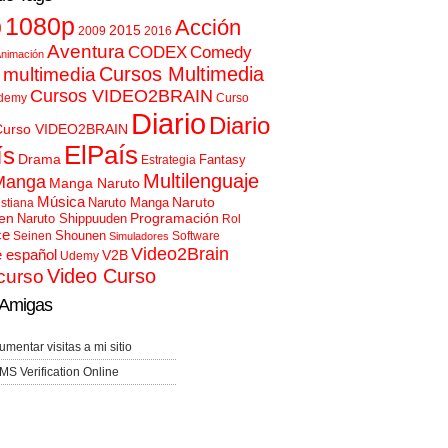
p
1080p
Acción
2015
2009
2016
Aventura
CODEX
Comedy
nimación
Cursos Multimedia
 multimedia
Cursos VIDEO2BRAIN
demy
Curso
Diario
Diario
Curso VIDEO2BRAIN
ElPaís
ís
Drama
Fantasy
Estrategia
Multilenguaje
Manga
Manga Naruto
Música
Naruto
Naruto Manga
istiana
en
Programación
Naruto Shippuuden
Rol
ce
Shounen
Seinen
Software
Simuladores
Video2Brain
e español
V2B
Udemy
Video Curso
curso
Amigas
umentar visitas a mi sitio
MS Verification Online