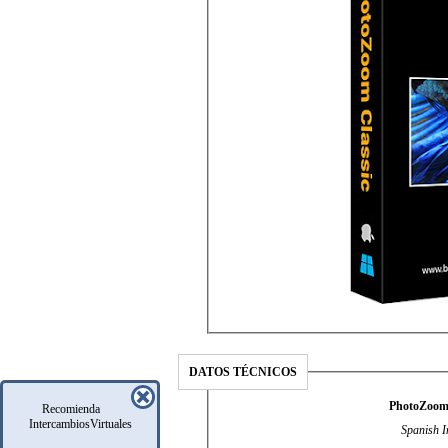
DATOS TÉCNICOS
PhotoZoom 
Recomienda
IntercambiosVirtuales
Spanish I