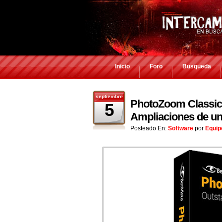
Inicio
Foro
Busqueda
septiembre
PhotoZoom Classic v
5
Ampliaciones de una
Posteado En:
Software
por
Equip