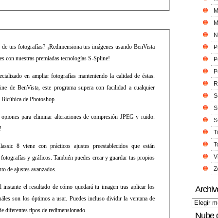
M
M
N
s de tus fotografías? ¡Redimensiona tus imágenes usando BenVista
P
es con nuestras premiadas tecnologías S-Spline!
P
P
ializado en ampliar fotografías manteniendo la calidad de éstas.
R
ine de BenVista, este programa supera con facilidad a cualquier
S
n Bicúbica de Photoshop.
S
 opiones para eliminar alteraciones de compresión JPEG y ruido.
S
!
T
T
lassic 8 viene con prácticos ajustes preestablecidos que están
V
 fotografías y gráficos. También puedes crear y guardar tus propios
Z
nto de ajustes avanzados.
l instante el resultado de cómo quedará tu imagen tras aplicar los
Archiv
uáles son los óptimos a usar. Puedes incluso dividir la ventana de
de diferentes tipos de redimensionado.
Nube 