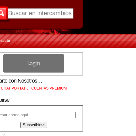
ntacto
rte con Nosotros…
CHAT PORTATIL
|
CUENTAS PREMIUM
birse