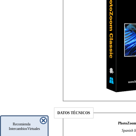
DATOS TÉCNICOS
PhotoZoom 
Recomienda
IntercambiosVirtuales
Spanish I