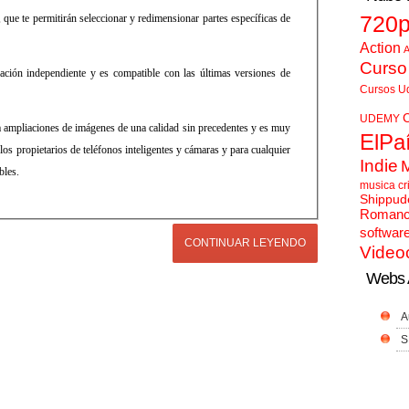
 que te permitirán seleccionar y redimensionar partes específicas de
720
Action
A
Curso
ción independiente y es compatible con las últimas versiones de
Cursos U
UDEMY
ampliaciones de imágenes de una calidad sin precedentes y es muy
ElPa
 los propietarios de teléfonos inteligentes y cámaras y para cualquier
Indie
bles.
musica cr
Shippud
Roman
softwar
CONTINUAR LEYENDO
Video
Webs 
A
S