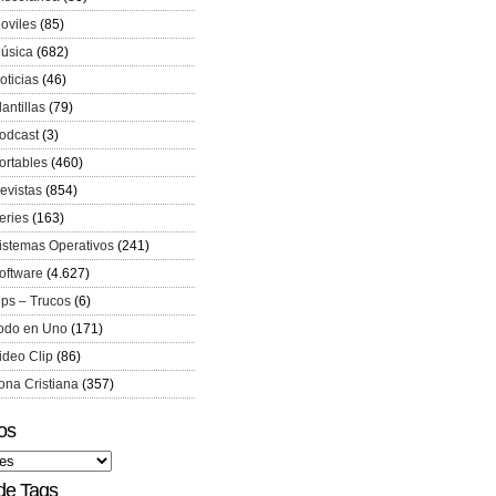
oviles
(85)
úsica
(682)
oticias
(46)
lantillas
(79)
odcast
(3)
ortables
(460)
evistas
(854)
eries
(163)
istemas Operativos
(241)
oftware
(4.627)
ips – Trucos
(6)
odo en Uno
(171)
ideo Clip
(86)
ona Cristiana
(357)
os
de Tags