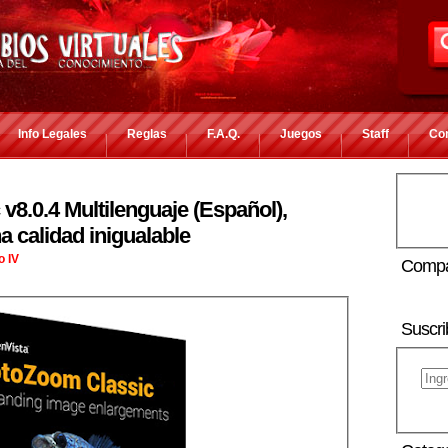
Info Legales
Reglas
F.A.Q.
Juegos
Staff
Co
8.0.4 Multilenguaje (Español),
 calidad inigualable
o IV
Compa
Suscri