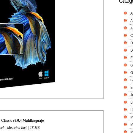
Catego
A
A
A
C
D
D
E
G
G
G
I
J
L
L
M
Classic v8.0.4 Multilenguaje
M
ncl. | Medicina Incl. | 18 MB
M