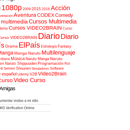
p
1080p
Acción
2015
2009
2016
Aventura
CODEX
Comedy
nimación
Cursos Multimedia
 multimedia
Cursos VIDEO2BRAIN
demy
Curso
Diario
Diario
Curso VIDEO2BRAIN
ElPaís
ís
Drama
Fantasy
Estrategia
Multilenguaje
Manga
Manga Naruto
Música
Naruto
Naruto Manga
istiana
en
Programación
Naruto Shippuuden
Rol
ce
Shounen
Seinen
Software
Simuladores
Video2Brain
e español
V2B
Udemy
Video Curso
curso
Amigas
umentar visitas a mi sitio
MS Verification Online