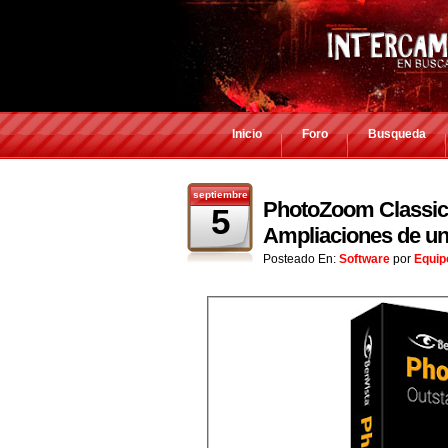
Inicio
Foro
Busqueda
septiembre
PhotoZoom Classic v
5
Ampliaciones de una
Posteado En:
Software
por
Equip