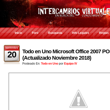
Inicio
Foro
Busqueda
Info Legales
Reglas
noviembre
Todo en Uno Microsoft Office 2007 P
20
(Actualizado Noviembre 2018)
Posteado En:
Todo en Uno
por
Equipo IV