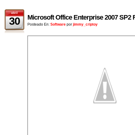
abril
Microsoft Office Enterprise 2007 SP2
30
Posteado En:
Software
por
jimmy_criptoy