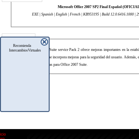
Microsoft Office 2007 SP2 Final Español (OFICIA
EXE | Spanish | English | French | KB953195 | Build 12.0.6416.1000 | 
DESCRIPCIÓN
Recomienda
Microsoft Office 2007 Suite service Pack 2 ofrece mejoras importantes en la estabil
IntercambiosVirtuales
por el cliente, a la vez que incorpora mejoras para la seguridad del usuario. Además, e
actualizaciones publicadas para Office 2007 Suite.
icio
oro