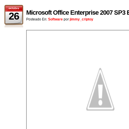
octubre
Microsoft Office Enterprise 2007 SP3
26
Posteado En:
Software
por
jimmy_criptoy