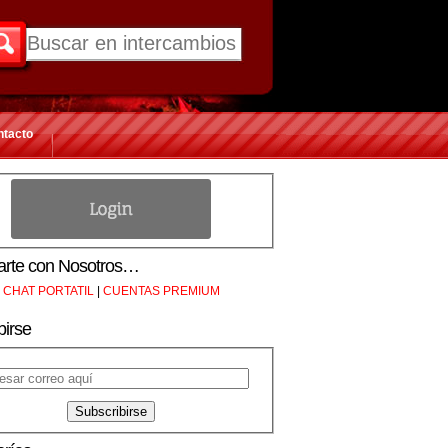
ntacto
rte con Nosotros…
CHAT PORTATIL
|
CUENTAS PREMIUM
birse