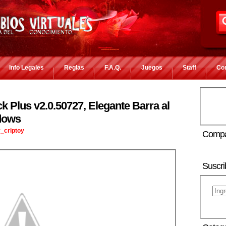
Info Legales
Reglas
F.A.Q.
Juegos
Staff
Co
 Plus v2.0.50727, Elegante Barra al
dows
_criptoy
Compa
Suscri