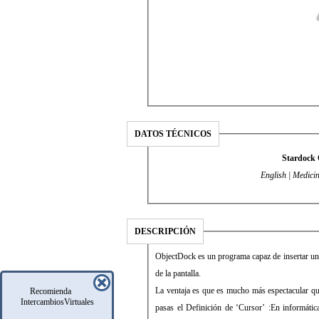
DATOS TÉCNICOS
Stardock 
English | Medicin
DESCRIPCIÓN
ObjectDock es un programa capaz de insertar una 
de la pantalla.
La ventaja es que es mucho más espectacular q
Recomienda
IntercambiosVirtuales
pasas el Definición de ‘Cursor’ :En informátic