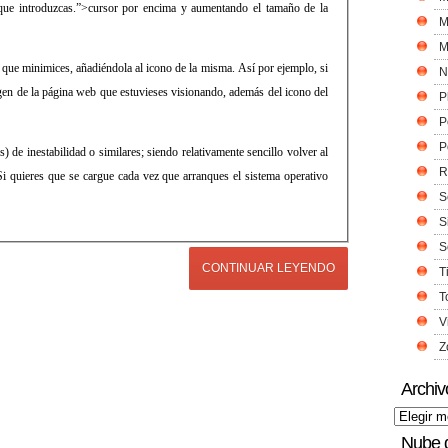
o que introduzcas.”>cursor por encima y aumentando el tamaño de la
M
M
 que minimices, añadiéndola al icono de la misma. Así por ejemplo, si
N
en de la página web que estuvieses visionando, además del icono del
P
P
P
de inestabilidad o similares; siendo relativamente sencillo volver al
R
 Si quieres que se cargue cada vez que arranques el sistema operativo
S
S
S
CONTINUAR LEYENDO
T
T
V
Z
Archiv
Nube 