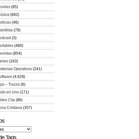
oviles
(85)
úsica
(682)
oticias
(46)
lantillas
(79)
odcast
(3)
ortables
(460)
evistas
(854)
eries
(163)
istemas Operativos
(241)
oftware
(4.629)
ips – Trucos
(6)
odo en Uno
(171)
ideo Clip
(86)
ona Cristiana
(357)
os
de Tags