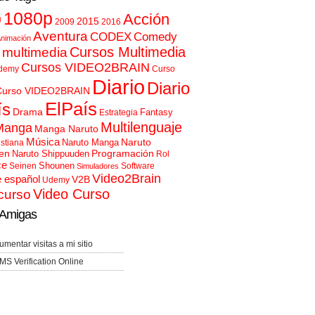
p
1080p
Acción
2015
2009
2016
Aventura
CODEX
Comedy
nimación
Cursos Multimedia
 multimedia
Cursos VIDEO2BRAIN
demy
Curso
Diario
Diario
Curso VIDEO2BRAIN
ElPaís
ís
Drama
Fantasy
Estrategia
Multilenguaje
Manga
Manga Naruto
Música
Naruto
Naruto Manga
istiana
en
Programación
Naruto Shippuuden
Rol
ce
Shounen
Seinen
Software
Simuladores
Video2Brain
e español
V2B
Udemy
Video Curso
curso
Amigas
umentar visitas a mi sitio
MS Verification Online