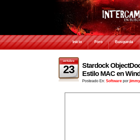
Inicio
Foro
Busqueda
octubre
Stardock ObjectDock
23
Estilo MAC en Win
Posteado En:
Software
por
jimmy