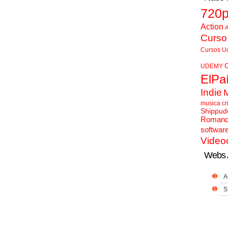
720
Action
A
Curso
Cursos U
UDEMY
ElPa
Indie
musica cr
Shippud
Roman
softwar
Video
Webs 
A
S