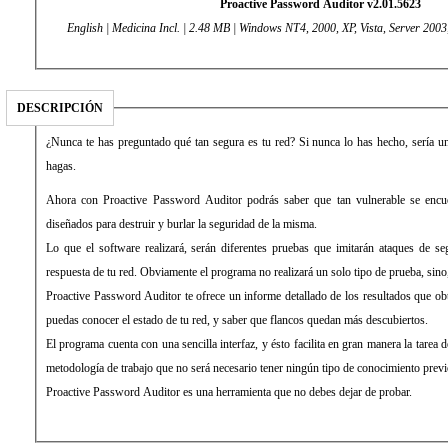
Proactive Password Auditor v2.01.5623
English | Medicina Incl. | 2.48 MB | Windows NT4, 2000, XP, Vista, Server 200
DESCRIPCIÓN
¿Nunca te has preguntado qué tan segura es tu red? Si nunca lo has hecho, sería u
hagas.
Ahora con Proactive Password Auditor podrás saber que tan vulnerable se encu
diseñados para destruir y burlar la seguridad de la misma.
Lo que el software realizará, serán diferentes pruebas que imitarán ataques de se
respuesta de tu red. Obviamente el programa no realizará un solo tipo de prueba, sino,
Proactive Password Auditor te ofrece un informe detallado de los resultados que ob
puedas conocer el estado de tu red, y saber que flancos quedan más descubiertos.
El programa cuenta con una sencilla interfaz, y ésto facilita en gran manera la tarea d
metodología de trabajo que no será necesario tener ningún tipo de conocimiento previ
Proactive Password Auditor es una herramienta que no debes dejar de probar.