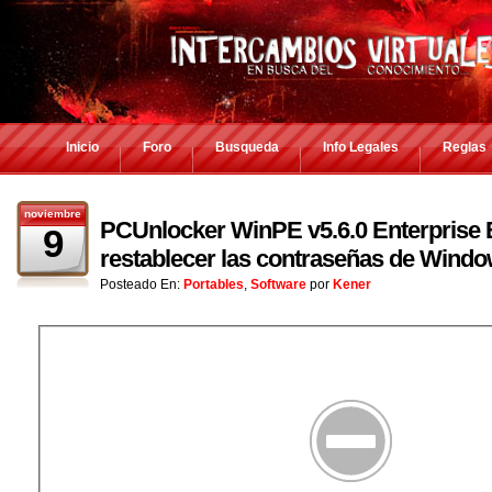
Inicio
Foro
Busqueda
Info Legales
Reglas
noviembre
PCUnlocker WinPE v5.6.0 Enterprise Ed
9
restablecer las contraseñas de Windo
Posteado En:
Portables
,
Software
por
Kener