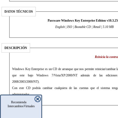
DATOS TÉCNICOS
Passware Windows Key Enterprise Edition v10.3.25
English | ISO | Bootable CD | Retail | 5.10 MB
DESCRIPCIÓN
Reinicia la cont
Windows Key Enterprise es un CD de arranque que nos permite reiniciar/cambiar la
que este bajo Windows 7/Vista/XP/2000/NT además de las ediciones
2008/2003/2000/NT).
Con este CD podrás cambiar cualquiera de las cuentas que el sistema tenga 
administrador.
Recomienda
IntercambiosVirtuales