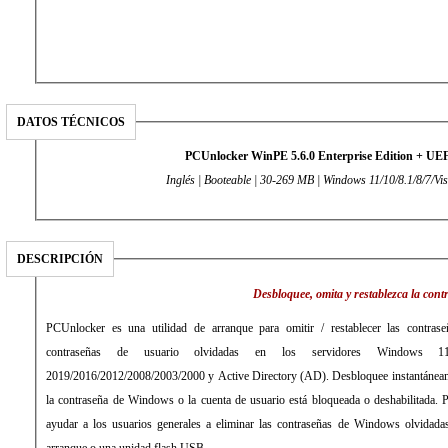
DATOS TÉCNICOS
PCUnlocker WinPE 5.6.0 Enterprise Edition + UE
Inglés | Booteable | 30-269 MB | Windows 11/10/8.1/8/7/Vi
DESCRIPCIÓN
Desbloquee, omita y restablezca la con
PCUnlocker es una utilidad de arranque para omitir / restablecer las contrase
contraseñas de usuario olvidadas en los servidores Windows 11/1
2019/2016/2012/2008/2003/2000 y Active Directory (AD). Desbloquee instantáneame
la contraseña de Windows o la cuenta de usuario está bloqueada o deshabilitada.
ayudar a los usuarios generales a eliminar las contraseñas de Windows olvid
arranque o una unidad flash USB.