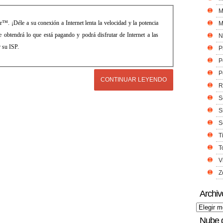
M
™. ¡Déle a su conexión a Internet lenta la velocidad y la potencia
M
obtendrá lo que está pagando y podrá disfrutar de Internet a las
N
 su ISP.
P
P
P
CONTINUAR LEYENDO
R
S
S
S
T
T
V
Z
Archiv
Nube 