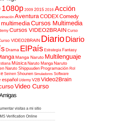
p
1080p
Acción
2015
2009
2016
Aventura
CODEX
Comedy
nimación
Cursos Multimedia
 multimedia
Cursos VIDEO2BRAIN
demy
Curso
Diario
Diario
Curso VIDEO2BRAIN
ElPaís
ís
Drama
Fantasy
Estrategia
Multilenguaje
Manga
Manga Naruto
Música
Naruto
Naruto Manga
istiana
en
Programación
Naruto Shippuuden
Rol
ce
Shounen
Seinen
Software
Simuladores
Video2Brain
e español
V2B
Udemy
Video Curso
curso
Amigas
umentar visitas a mi sitio
MS Verification Online