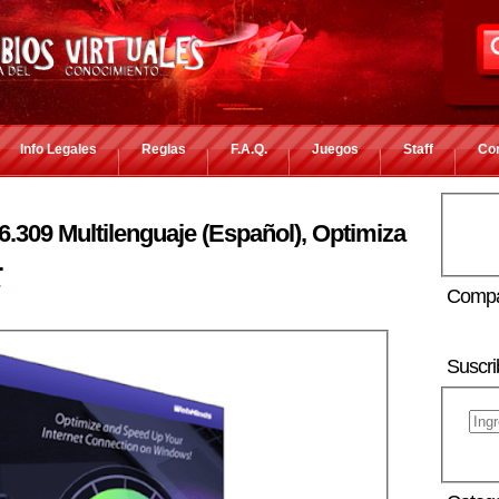
Info Legales
Reglas
F.A.Q.
Juegos
Staff
Co
6.309 Multilenguaje (Español), Optimiza
.
r
Compa
Suscri