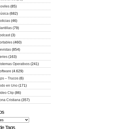
oviles
(85)
úsica
(682)
oticias
(46)
lantillas
(79)
odcast
(3)
ortables
(460)
evistas
(854)
eries
(163)
istemas Operativos
(241)
oftware
(4.629)
ips – Trucos
(6)
odo en Uno
(171)
ideo Clip
(86)
ona Cristiana
(357)
os
de Tags