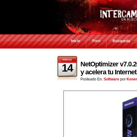
Inicio
Foro
Busqueda
marzo
NetOptimizer v7.0.2
14
y acelera tu Internet
Posteado En:
Software
por
Kene