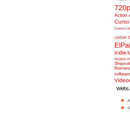
720
Action
A
Curso
Cursos U
UDEMY
ElPa
Indie
musica cr
Shippud
Roman
softwar
Video
Webs 
A
S