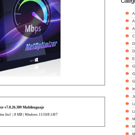
Catego
A
A
A
C
D
D
E
G
G
G
I
J
L
er v7.0.26.309 Multilenguaje
L
ina Incl. | 8 MB | Windows 11/10/8.1/8/7
M
M
M