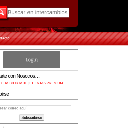
ntacto
rte con Nosotros…
CHAT PORTATIL
|
CUENTAS PREMIUM
birse