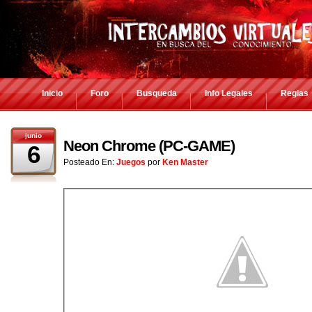
Inicio
Foro
Busqueda
Info Legales
Reglas
junio
Neon Chrome (PC-GAME)
6
Posteado En:
Juegos
por
Ken Master