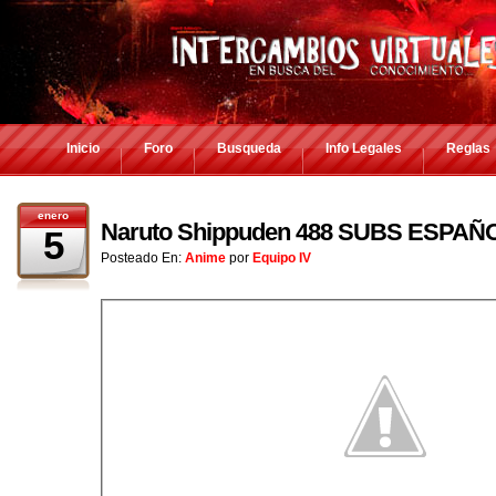
Inicio
Foro
Busqueda
Info Legales
Reglas
enero
Naruto Shippuden 488 SUBS ESPAÑ
5
Posteado En:
Anime
por
Equipo IV