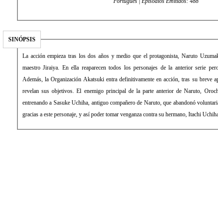
Portugués | Episodios Emitidos: 488
SINÓPSIS
La acción empieza tras los dos años y medio que el protagonista, Naruto Uzuma
maestro Jiraiya. En ella reaparecen todos los personajes de la anterior serie pe
Además, la Organización Akatsuki entra definitivamente en acción, tras su breve apa
revelan sus objetivos. El enemigo principal de la parte anterior de Naruto, Oroc
entrenando a Sasuke Uchiha, antiguo compañero de Naruto, que abandonó voluntaria
gracias a este personaje, y así poder tomar venganza contra su hermano, Itachi Uchih