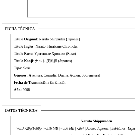
FICHA TÉCNICA
Titulo Original:
Naruto Shippuden (Japonés)
Titulo Ingles:
Naruto: Hurricane Chronicles
Título Ruso:
Ураганные Хроники (Ruso)
Titulo Kanji
: ナルト 疾風伝 (Japonés)
Tipo:
Serie
Géneros: A
ventura, Comedia, Drama, Acción, Sobrenatural
Fecha de Transmisión:
En Emisión
Año:
2008
DATOS TÉCNICOS
Naruto Shippuuden
WEB 720p/1080p | ~316 MB | ~550 MB | x264 | Audio: Japonés | Subtitulos: Español, Inglés, Alemán, Italiano,