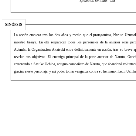
Episodios Emitidos: 428
SINÓPSIS
La acción empieza tras los dos años y medio que el protagonista, Naruto Uzuma
maestro Jiraiya. En ella reaparecen todos los personajes de la anterior serie pe
Además, la Organización Akatsuki entra definitivamente en acción, tras su breve apa
revelan sus objetivos. El enemigo principal de la parte anterior de Naruto, Oroc
entrenando a Sasuke Uchiha, antiguo compañero de Naruto, que abandonó voluntaria
gracias a este personaje, y así poder tomar venganza contra su hermano, Itachi Uchih