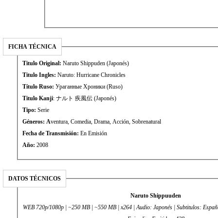
FICHA TÉCNICA
Titulo Original:
Naruto Shippuden (Japonés)
Titulo Ingles:
Naruto: Hurricane Chronicles
Título Ruso:
Ураганные Хроники (Ruso)
Titulo Kanji
: ナルト 疾風伝 (Japonés)
Tipo:
Serie
Géneros: A
ventura, Comedia, Drama, Acción, Sobrenatural
Fecha de Transmisión:
En Emisión
Año:
2008
DATOS TÉCNICOS
Naruto Shippuuden
WEB 720p/1080p | ~250 MB | ~550 MB | x264 | Audio: Japonés | Subtitulos: Español, Inglés, Alemán, Portugués |