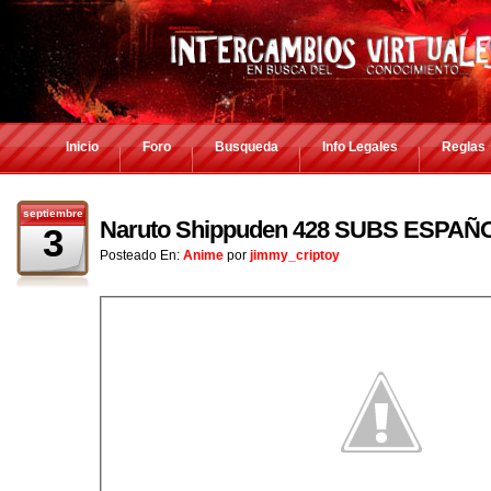
Inicio
Foro
Busqueda
Info Legales
Reglas
septiembre
Naruto Shippuden 428 SUBS ESPAÑ
3
Posteado En:
Anime
por
jimmy_criptoy