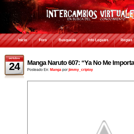
Inicio
Foro
Busqueda
Info Legales
Reglas
octubre
Manga Naruto 607: “Ya No Me Import
24
Posteado En:
Manga
por
jimmy_criptoy