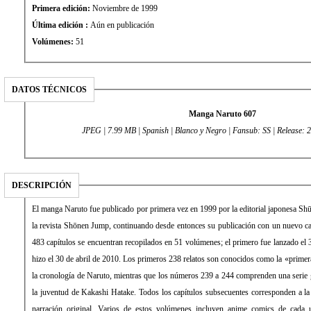
Primera edición:
Noviembre de 1999
Última edición :
Aún en publicación
Volúmenes:
51
DATOS TÉCNICOS
Manga Naruto 607
JPEG | 7.99 MB | Spanish | Blanco y Negro | Fansub: SS | Releas
DESCRIPCIÓN
El manga Naruto fue publicado por primera vez en 1999 por la editorial japonesa Sh
la revista Shōnen Jump, continuando desde entonces su publicación con un nuevo capítulo por semana. Los primeros
483 capítulos se encuentran recopilados en 51 volúmenes; el primero fue lanzado el 
hizo el 30 de abril de 2010. Los primeros 238 relatos son conocidos como la «primera parte» y constituyen el inicio de
la cronología de Naruto, mientras que los números 239 a 244 comprenden una serie gaiden enfocada princip
la juventud de Kakashi Hatake. Todos los capítulos subsecuentes corresponden a la
narración original. Varios de estos volúmenes incluyen anime comics de cada u