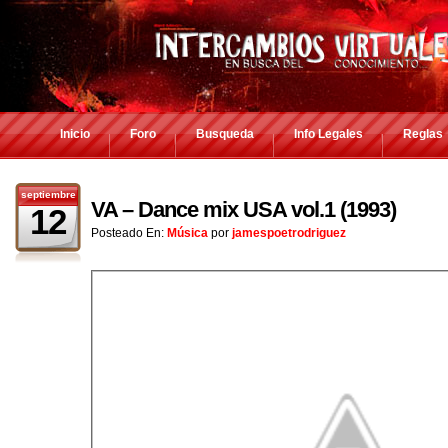
Inicio
Foro
Busqueda
Info Legales
Reglas
septiembre
VA – Dance mix USA vol.1 (1993)
12
Posteado En:
Música
por
jamespoetrodriguez