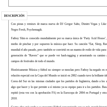
DESCRIPCIÓN
Con pistas y remixes de marca nueva de DJ Gregor Salto, Dimitri Vegas y Like
Negro Fresh, Psychemagik.
Fatboy Slim es conocido mundialmente por su marca única de ‘Party Acid House’, a
medio de pinchar y por supuesto la música que hace. Su canción “Eat, Sleep, Rav
mundial el año pasado, pero también se convirtió en un mantra de estilo de vida pa
generación de “Ravers” que se puede ver hash-tagging y arrastrando su camino a 
campos de festivales de todo el mundo.
Históricamente Música y fútbol no siempre se mezclan pero Fatboy ha negado en re
relación especial con la Copa del Mundo se inició en 2002 cuando tuvo la brillante id
Corea del Sur en las mismas ciudades que los partidos de Inglaterra, dando a los a
algo que hacer y lo que permite a sí mismo ya su equipo para ir a los partidos. Basa
repitió (esta vez con la aprobación FA) en la Eurocopa de 2004 en Portugal y otra
2010.
Cuatro años más tarde y se encuentra Fútbol convergiendo con su más grande histor