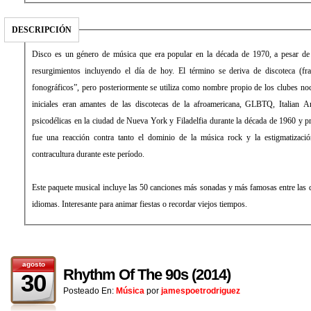
DESCRIPCIÓN
Disco es un género de música que era popular en la década de 1970, a pesar de
resurgimientos incluyendo el día de hoy. El término se deriva de discoteca (fra
fonográficos”, pero posteriormente se utiliza como nombre propio de los clubes noc
iniciales eran amantes de las discotecas de la afroamericana, GLBTQ, Italian 
psicodélicas en la ciudad de Nueva York y Filadelfia durante la década de 1960 y p
fue una reacción contra tanto el dominio de la música rock y la estigmatizaci
contracultura durante este período.
Este paquete musical incluye las 50 canciones más sonadas y más famosas entre las 
idiomas. Interesante para animar fiestas o recordar viejos tiempos.
agosto
Rhythm Of The 90s (2014)
30
Posteado En:
Música
por
jamespoetrodriguez