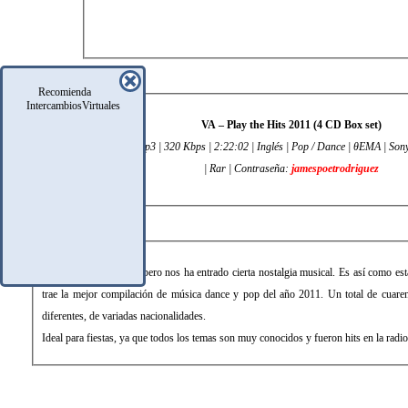
Recomienda
DATOS TÉCNICOS
IntercambiosVirtuales
VA – Play the Hits 2011 (4 CD Box set)
4 CD | 40 tracks in 4 Mp3 | 320 Kbps | 2:22:02 | Inglés | Pop / Dance | θEMA | Son
| Rar | Contraseña:
jamespoetrodriguez
DESCRIPCIÓN
Ha terminado el 2011, pero nos ha entrado cierta nostalgia musical. Es así como est
trae la mejor compilación de música dance y pop del año 2011. Un total de cuarent
diferentes, de variadas nacionalidades.
Ideal para fiestas, ya que todos los temas son muy conocidos y fueron hits en la radio