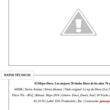
DATOS TÉCNICOS
El Mejor Disco. Los mejores 50 títulos Disco de los años 70 
440Mb | Varios Artistas | Varios idiomas | Título original: Le top du Disco [Les 5
Disco 70’s – 80’s] | Release: Mayo 2014 | Género: Disco, Dance, Soul | 50 Track
03:14:16 | Label: EOL Productions | Rar | Contraseña:
jamespo