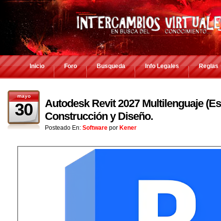
Inicio
Foro
Busqueda
Info Legales
Reglas
mayo
Autodesk Revit 2027 Multilenguaje (Es
30
Construcción y Diseño.
Posteado En:
Software
por
Kener