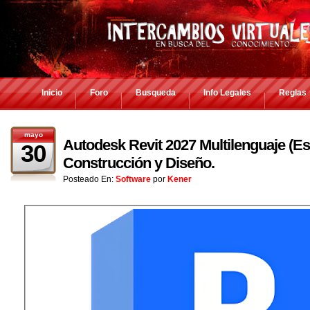
Inicio
Foro
Busqueda
Info Legales
Reglas
mayo
Autodesk Revit 2027 Multilenguaje (Es
30
Construcción y Diseño.
Posteado En:
Software
por
Kener