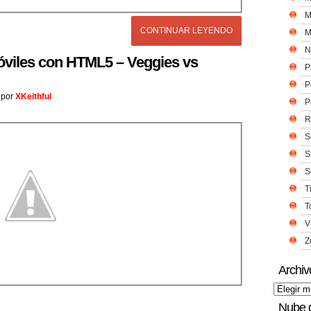
M
CONTINUAR LEYENDO
M
N
viles con HTML5 – Veggies vs
P
P
por
XKeithful
P
R
S
S
S
T
T
V
Z
Archiv
Nube 