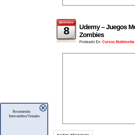
diciembre
Udemy – Juegos Mó
8
Zombies
Posteado En:
Cursos Multimedia
Recomienda
IntercambiosVirtuales