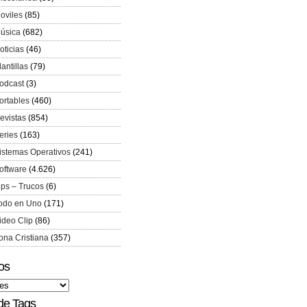
oviles
(85)
úsica
(682)
oticias
(46)
lantillas
(79)
odcast
(3)
ortables
(460)
evistas
(854)
eries
(163)
istemas Operativos
(241)
oftware
(4.626)
ips – Trucos
(6)
odo en Uno
(171)
ideo Clip
(86)
ona Cristiana
(357)
os
de Tags