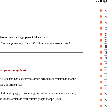
Catego
A
A
A
C
D
lando nuestro juego para iOS8 en Swift
D
| Marcos Ipanaque | Desarrollo / Aplicaciones móviles | 2014
E
G
G
G
proyecto con Sprite Kit.
I
J
Kit que trae iOs y crearemos desde cero nuestra versión de Flappy
L
os a la versión real.
L
 todo videojuego, colisiones, gravedad, aceleraciones, animaciones,
M
os la satisfacción de crear nuestro propio Flappy Birds
M
M