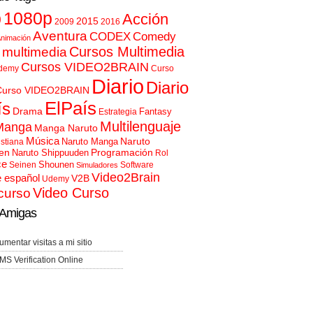
p
1080p
Acción
2015
2009
2016
Aventura
CODEX
Comedy
nimación
Cursos Multimedia
 multimedia
Cursos VIDEO2BRAIN
demy
Curso
Diario
Diario
Curso VIDEO2BRAIN
ElPaís
ís
Drama
Fantasy
Estrategia
Multilenguaje
Manga
Manga Naruto
Música
Naruto
Naruto Manga
istiana
en
Programación
Naruto Shippuuden
Rol
ce
Shounen
Seinen
Software
Simuladores
Video2Brain
e español
V2B
Udemy
Video Curso
curso
Amigas
umentar visitas a mi sitio
MS Verification Online