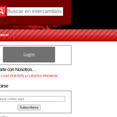
ntacto
rte con Nosotros…
CHAT PORTATIL
|
CUENTAS PREMIUM
birse