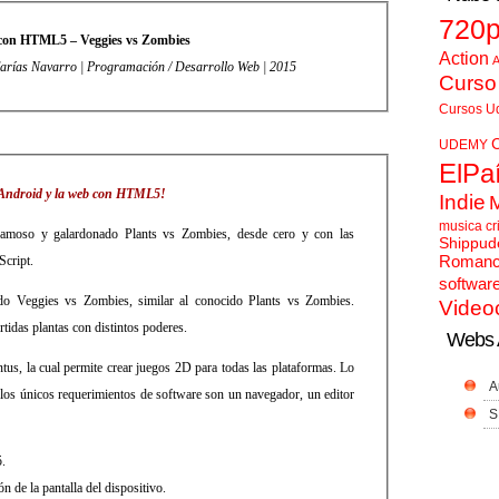
720
 con HTML5 – Veggies vs Zombies
Action
A
616 MB | 3 Horas | Spanish | Pablo Farías Navarro | Programación / Desarrollo Web | 2015
Curso
Cursos U
UDEMY
ElPa
, Android y la web con HTML5!
Indie
musica cr
 famoso y galardonado Plants vs Zombies, desde cero y con las
Shippud
Roman
cript.
softwar
do Veggies vs Zombies, similar al conocido Plants vs Zombies.
Video
tidas plantas con distintos poderes.
Webs 
tus, la cual permite crear juegos 2D para todas las plataformas. Lo
A
os únicos requerimientos de software son un navegador, un editor
S
.
n de la pantalla del dispositivo.