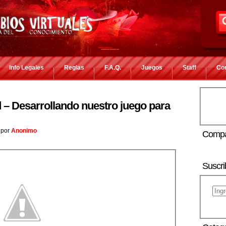
Info Legales
Reglas
F.A.Q.
Juegos
Staff
Co
 – Desarrollando nuestro juego para
por
Anonimo
Compa
Suscri