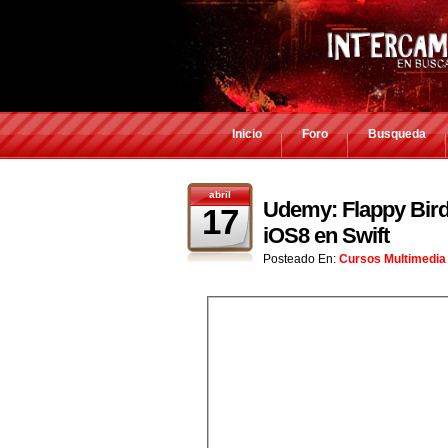
Inicio
Foro
Busqueda
abril
Udemy: Flappy Bird
17
iOS8 en Swift
Posteado En:
Cursos Multimedia