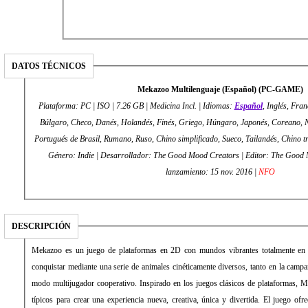
DATOS TÉCNICOS
Mekazoo Multilenguaje (Español) (PC-GAME)
Plataforma: PC | ISO | 7.26 GB | Medicina Incl. | Idiomas:
Español
, Inglés, Fran
Búlgaro, Checo, Danés, Holandés, Finés, Griego, Húngaro, Japonés, Coreano, 
Portugués de Brasil, Rumano, Ruso, Chino simplificado, Sueco, Tailandés, Chino tr
Género: Indie | Desarrollador: The Good Mood Creators | Editor: The Good Mood Creators | Fecha de
lanzamiento: 15 nov. 2016 |
NFO
DESCRIPCIÓN
Mekazoo es un juego de plataformas en 2D con mundos vibrantes totalmente en
conquistar mediante una serie de animales cinéticamente diversos, tanto en la camp
modo multijugador cooperativo. Inspirado en los juegos clásicos de plataformas,
típicos para crear una experiencia nueva, creativa, única y divertida. El juego of