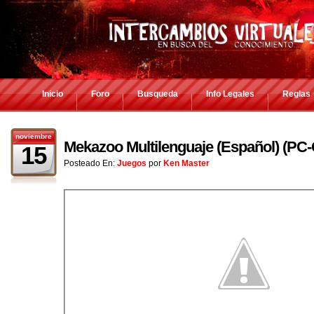
Inicio
Foro
Busqueda
Info Legales
Reglas
noviembre
Mekazoo Multilenguaje (Español) (P
15
Posteado En:
Juegos
por
Ken Master