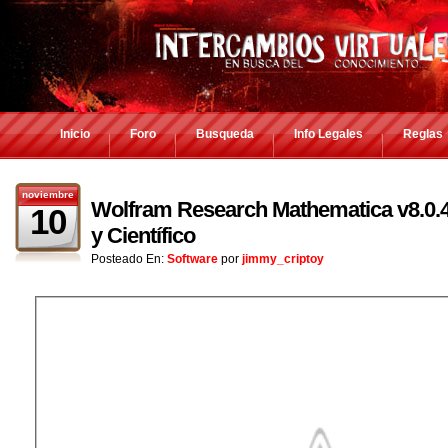
Inicio
Foro
Busqueda
Info Legales
Reglas
noviembre
Wolfram Research Mathematica v8.0.4
10
y Científico
Posteado En:
Software
por
jimmy_criptoy