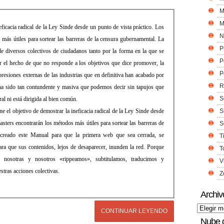
M
M
eficacia radical de la Ley Sinde desde un punto de vista práctico. Los
N
más útiles para sortear las barreras de la censura gubernamental. La
P
e diversos colectivos de ciudadanos tanto por la forma en la que se
P
 el hecho de que no responde a los objetivos que dice promover, la
P
resiones externas de las industrias que en definitiva han acabado por
R
 ha sido tan contundente y masiva que podemos decir sin tapujos que
S
al ni está dirigida al bien común.
e el objetivo de demostrar la ineficacia radical de la Ley Sinde desde
S
sters encontrarán los métodos más útiles para sortear las barreras de
S
a creado este Manual para que la primera web que sea cerrada, se
T
ara que sus contenidos, lejos de desaparecer, inunden la red. Porque
T
, nosotras y nosotros «rippeamos», subtitulamos, traducimos y
V
stras acciones colectivas.
Z
Archiv
CONTINUAR LEYENDO
Nube 