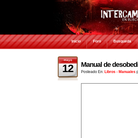
Inicio
Foro
Busqueda
mayo
Manual de desobedie
12
Posteado En:
Libros - Manuales
p