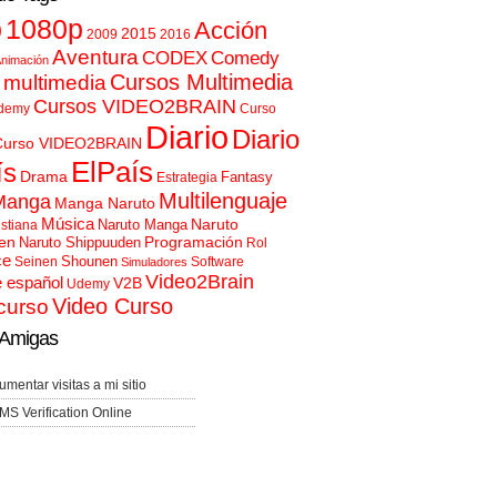
p
1080p
Acción
2015
2009
2016
Aventura
CODEX
Comedy
nimación
Cursos Multimedia
 multimedia
Cursos VIDEO2BRAIN
demy
Curso
Diario
Diario
Curso VIDEO2BRAIN
ElPaís
ís
Drama
Fantasy
Estrategia
Multilenguaje
Manga
Manga Naruto
Música
Naruto
Naruto Manga
istiana
en
Programación
Naruto Shippuuden
Rol
ce
Shounen
Seinen
Software
Simuladores
Video2Brain
e español
V2B
Udemy
Video Curso
curso
Amigas
umentar visitas a mi sitio
MS Verification Online