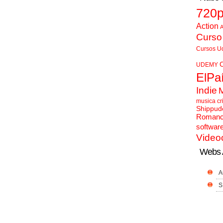
720
Action
A
Curso
Cursos U
UDEMY
ElPa
Indie
musica cr
Shippud
Roman
softwar
Video
Webs 
A
S