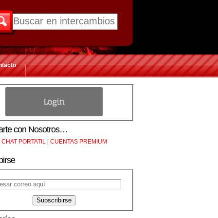
ntacto
rte con Nosotros…
CHAT PORTATIL
|
CUENTAS PREMIUM
birse