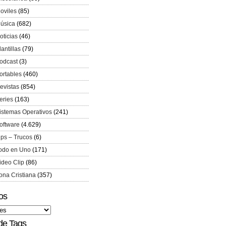
oviles
(85)
úsica
(682)
oticias
(46)
lantillas
(79)
odcast
(3)
ortables
(460)
evistas
(854)
eries
(163)
istemas Operativos
(241)
oftware
(4.629)
ips – Trucos
(6)
odo en Uno
(171)
ideo Clip
(86)
ona Cristiana
(357)
os
de Tags