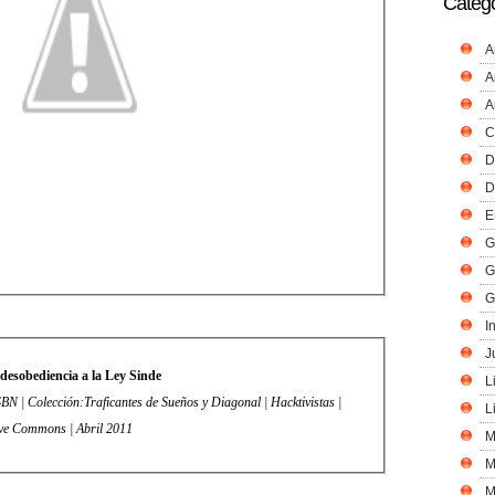
Catego
A
A
A
C
D
D
E
G
G
G
I
J
desobediencia a la Ley Sinde
L
N | Colección:Traficantes de Sueños y Diagonal | Hacktivistas |
L
ve Commons | Abril 2011
M
M
M