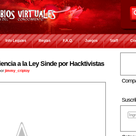
Info Legales
Reglas
F.A.Q.
Juegos
Staff
Co
ncia a la Ley Sinde por Hacktivistas
or
jimmy_criptoy
Compa
Suscri