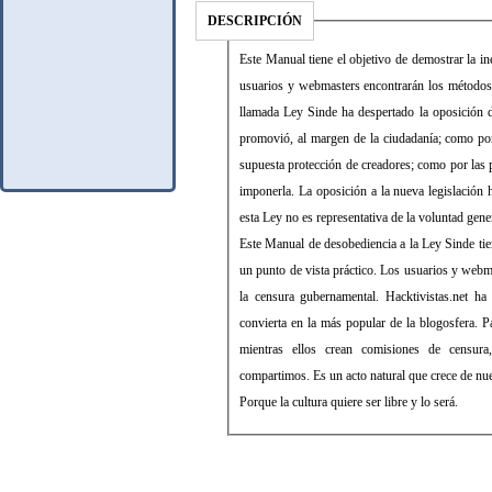
DESCRIPCIÓN
Este Manual tiene el objetivo de demostrar la in
usuarios y webmasters encontrarán los métodos 
llamada Ley Sinde ha despertado la oposición d
promovió, al margen de la ciudadanía; como por
supuesta protección de creadores; como por las p
imponerla. La oposición a la nueva legislación
esta Ley no es representativa de la voluntad gener
Este Manual de desobediencia a la Ley Sinde tien
un punto de vista práctico. Los usuarios y webma
la censura gubernamental. Hacktivistas.net h
convierta en la más popular de la blogosfera. P
mientras ellos crean comisiones de censura
compartimos. Es un acto natural que crece de nue
Porque la cultura quiere ser libre y lo será.