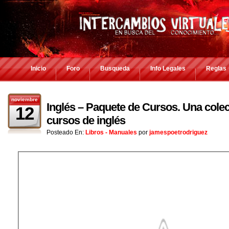
Inicio
Foro
Busqueda
Info Legales
Reglas
noviembre
Inglés – Paquete de Cursos. Una colec
12
cursos de inglés
Posteado En:
Libros - Manuales
por
jamespoetrodriguez