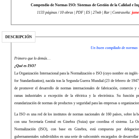
Compendio de Normas ISO: Sistemas de Gestión de la Calidad e In
1133 páginas / 10 obras | PDF | ES | 27mb | Rar | Contraseña:
jame
DESCRIPCIÓN
Un buen compilado de normas I
Primero que lo demás…
¿Qué es ISO?
La Organización Internacional para la Normalización o ISO (cuyo nombre en inglés e
for Standardization), nacida tras la Segunda Guerra Mundial (23 de febrero de 1947
de promover el desarrollo de normas internacionales de fabricación, comercio y 
ramas industriales a excepción de la eléctrica y la electrónica. Su función p
estandarización de normas de productos y seguridad para las empresas u organizacione
La ISO es una red de los institutos de normas nacionales de 160 países, sobre la 
con una Secretaría Central en Ginebra (Suiza) que coordina el sistema. La Or
Normalización (ISO), con base en Ginebra, está compuesta por delegacio
gubernamentales subdivididos en una serie de subcomités encargados de desarrollar 