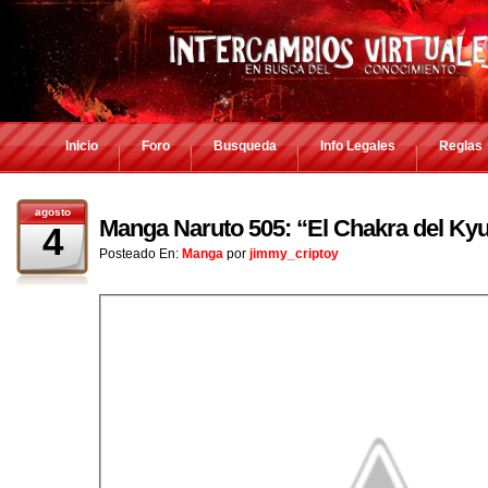
Inicio
Foro
Busqueda
Info Legales
Reglas
agosto
Manga Naruto 505: “El Chakra del Ky
4
Posteado En:
Manga
por
jimmy_criptoy