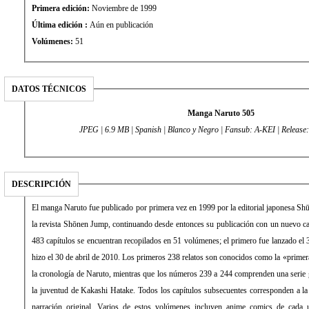
Primera edición:
Noviembre de 1999
Última edición :
Aún en publicación
Volúmenes:
51
DATOS TÉCNICOS
Manga Naruto 505
JPEG | 6.9 MB | Spanish | Blanco y Negro | Fansub: A-KEI | Release
DESCRIPCIÓN
El manga Naruto fue publicado por primera vez en 1999 por la editorial japonesa Sh
la revista Shōnen Jump, continuando desde entonces su publicación con un nuevo capítulo por semana. Los primeros
483 capítulos se encuentran recopilados en 51 volúmenes; el primero fue lanzado el 
hizo el 30 de abril de 2010. Los primeros 238 relatos son conocidos como la «primera parte» y constituyen el inicio de
la cronología de Naruto, mientras que los números 239 a 244 comprenden una serie gaiden enfocada princip
la juventud de Kakashi Hatake. Todos los capítulos subsecuentes corresponden a la
narración original. Varios de estos volúmenes incluyen anime comics de cada u