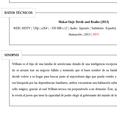
DATOS TÉCNICOS
Makai Ouji: Devils and Realist (2013)
WEB | HDTV | 720p | x264 | ~350 MB x 12 | Audio: Japonés | Subtítulos: Español, I
Animación | 2013 |
NFO
SINOPSIS
William es el hijo de una familia de aristócratas dotado de una inteligencia excepci
tío se arruine tras un negocio fallido y temiendo que el buen nombre de su fami
decide volver a su hogar para buscar junto al mayordomo algo que pueda vender y a
esa búsqueda por las dependencias familiares, ambos encuentran una habitación subt
sello mágico, gracias al cual William invoca sin proponérselo a un demonio. Éste, 
le revela al joven que tiene la capacidad de poder elegir al gobernante del mundo de 