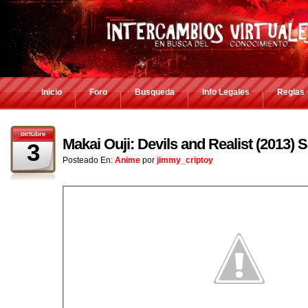
Inicio
Foro
Busqueda
Info Legales
Reglas
octubre
Makai Ouji: Devils and Realist (201
3
Posteado En:
Anime
por
jimmy_criptoy