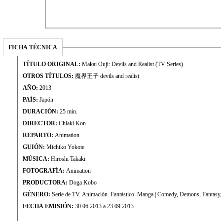
FICHA TÉCNICA
TÍTULO ORIGINAL:
Makai Ouji: Devils and Realist (TV Series)
OTROS TÍTULOS:
魔界王子 devils and realist
AÑO:
2013
PAÍS:
Japón
DURACIÓN:
25 min.
DIRECTOR:
Chiaki Kon
REPARTO:
Animation
GUIÓN:
Michiko Yokote
MÚSICA:
Hiroshi Takaki
FOTOGRAFÍA:
Animation
PRODUCTORA:
Doga Kobo
GÉNERO:
Serie de TV. Animación. Fantástico. Manga | Comedy, Demons, Fantasy
FECHA EMISIÓN:
30.06.2013 a 23.09.2013