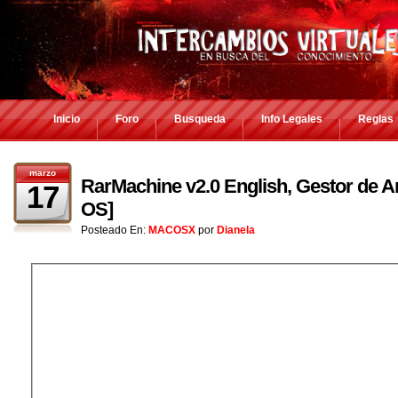
Inicio
Foro
Busqueda
Info Legales
Reglas
marzo
RarMachine v2.0 English, Gestor de
17
OS]
Posteado En:
MACOSX
por
Dianela