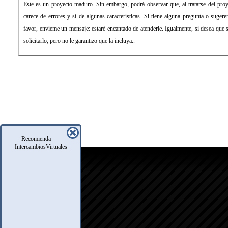
Este es un proyecto maduro. Sin embargo, podrá observar que, al tratarse del pr
carece de errores y sí de algunas características. Si tiene alguna pregunta o sugere
favor, envíeme un mensaje: estaré encantado de atenderle. Igualmente, si desea que
solicitarlo, pero no le garantizo que la incluya..
Recomienda
IntercambiosVirtuales
icio
oro
usqueda
nfo Legales
eglas
.A.Q.
ontacto