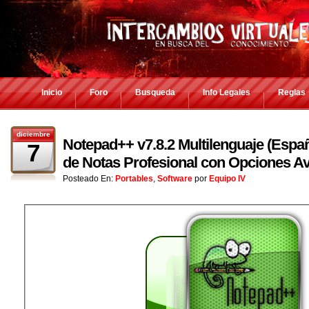
Inicio
Foro
Busqueda
Info Legales
Reglas
diciembre
Notepad++ v7.8.2 Multilenguaje (Españ
7
de Notas Profesional con Opciones A
Posteado En:
Portables
,
Software
por
Equipo IV