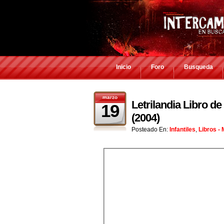
Inicio
Foro
Busqueda
marzo
Letrilandia Libro de
19
(2004)
Posteado En:
Infantiles
,
Libros -