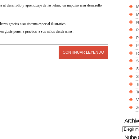
á al desarrollo y aprendizaje de las letras, un impulso a su desarrollo
M
M
N
letras gracias a su sistema especial ilustrativo.
P
ien guste poner a practicar a sus niños desde antes.
P
P
CONTINUAR LEYENDO
R
S
S
S
T
T
V
Z
Archiv
Nube 