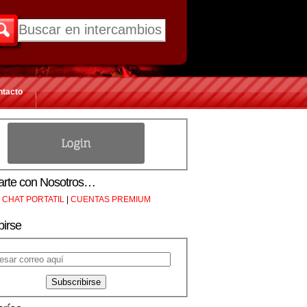
ntacto
rte con Nosotros…
CHAT PORTATIL
|
CUENTAS PREMIUM
birse