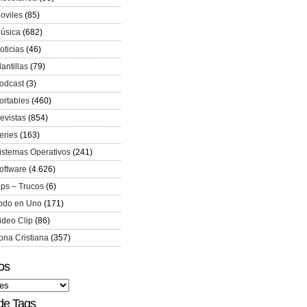
oviles
(85)
úsica
(682)
oticias
(46)
lantillas
(79)
odcast
(3)
ortables
(460)
evistas
(854)
eries
(163)
istemas Operativos
(241)
oftware
(4.626)
ips – Trucos
(6)
odo en Uno
(171)
ideo Clip
(86)
ona Cristiana
(357)
os
de Tags