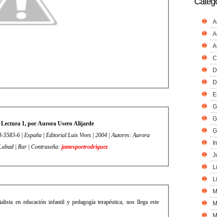
Catego
A
A
A
C
D
D
E
G
G
 Lectura 1, por Aurora Usero Alijarde
G
5583-6 | España | Editorial Luis Vives | 2004 | Autores: Aurora
I
Labad | Rar | Contraseña:
jamespoetrodriguez
J
L
L
M
ista en educación infantil y pedagogía terapéutica, nos llega este
M
M