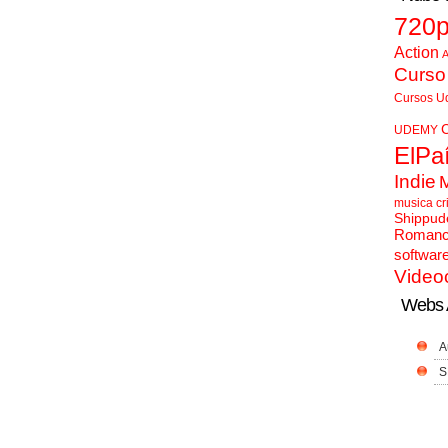
720
Action
A
Curso
Cursos U
UDEMY
ElPa
Indie
musica cr
Shippud
Roman
softwar
Video
Webs 
A
S