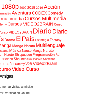
p
1080p
Acción
2015
2009
2016
Aventura
CODEX
Comedy
nimación
Cursos Multimedia
 multimedia
Cursos VIDEO2BRAIN
demy
Curso
Diario
Diario
Curso VIDEO2BRAIN
ElPaís
ís
Drama
Fantasy
Estrategia
Multilenguaje
Manga
Manga Naruto
Música
Naruto
Naruto Manga
istiana
en
Programación
Naruto Shippuuden
Rol
ce
Shounen
Seinen
Software
Simuladores
Video2Brain
e español
V2B
Udemy
Video Curso
curso
Amigas
umentar visitas a mi sitio
MS Verification Online