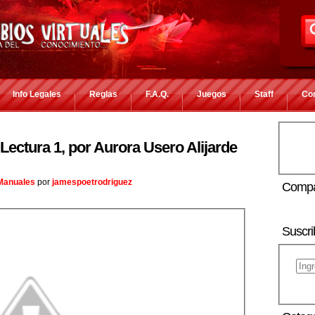
Info Legales
Reglas
F.A.Q.
Juegos
Staff
Co
 Lectura 1, por Aurora Usero Alijarde
 Manuales
por
jamespoetrodriguez
Compa
Suscri