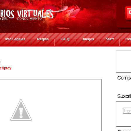
Info Legales
Reglas
F.A.Q.
Juegos
Staff
Co
)
criptoy
Compa
Suscri