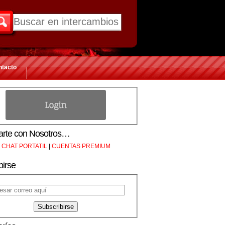
ntacto
rte con Nosotros…
CHAT PORTATIL
|
CUENTAS PREMIUM
birse