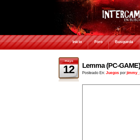
Inicio
Foro
Busqueda
mayo
Lemma (PC-GAME
12
Posteado En:
Juegos
por
jimmy_