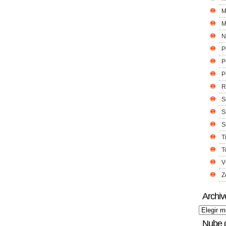
M
M
N
P
P
P
R
S
S
S
T
T
V
Z
Archiv
Nube 