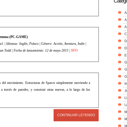
Catego
A
A
A
C
emma (PC-GAME)
D
l. | Idiomas: Inglés, Polaco | Género: Acción, Aventura, Indie |
D
Desarrollador: Evan Todd | Editor: Evan Todd | Fecha de lanzamiento: 12 de mayo 2015 |
NFO
E
G
G
G
vés del movimiento. Estructuras de Spawn simplemente moviendo a
I
r a través de paredes, y construir otras nuevas, a lo largo de los
J
L
L
M
CONTINUAR LEYENDO
M
M