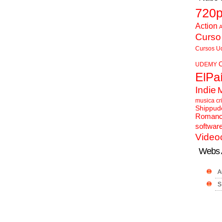
720
Action
A
Curso
Cursos U
UDEMY
ElPa
Indie
musica cr
Shippud
Roman
softwar
Video
Webs 
A
S