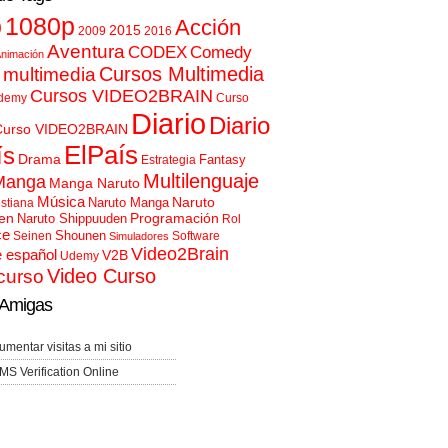
p
1080p
Acción
2015
2009
2016
Aventura
CODEX
Comedy
nimación
Cursos Multimedia
 multimedia
Cursos VIDEO2BRAIN
demy
Curso
Diario
Diario
Curso VIDEO2BRAIN
ElPaís
ís
Drama
Fantasy
Estrategia
Multilenguaje
Manga
Manga Naruto
Música
Naruto
Naruto Manga
istiana
en
Programación
Naruto Shippuuden
Rol
ce
Shounen
Seinen
Software
Simuladores
Video2Brain
e español
V2B
Udemy
Video Curso
curso
Amigas
umentar visitas a mi sitio
MS Verification Online