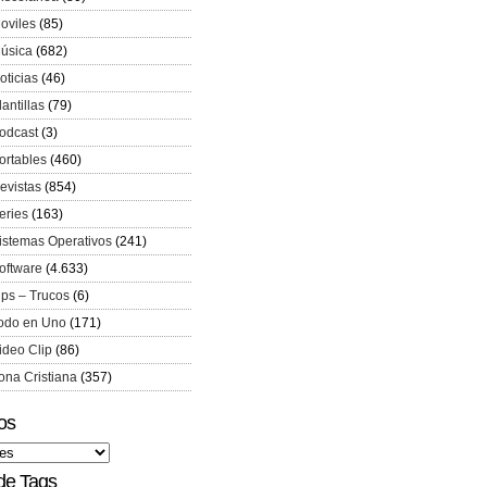
oviles
(85)
úsica
(682)
oticias
(46)
lantillas
(79)
odcast
(3)
ortables
(460)
evistas
(854)
eries
(163)
istemas Operativos
(241)
oftware
(4.633)
ips – Trucos
(6)
odo en Uno
(171)
ideo Clip
(86)
ona Cristiana
(357)
os
de Tags