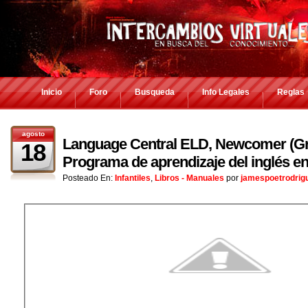
Inicio
Foro
Busqueda
Info Legales
Reglas
agosto
Language Central ELD, Newcomer (Gra
18
Programa de aprendizaje del inglés e
Posteado En:
Infantiles
,
Libros - Manuales
por
jamespoetrodrig