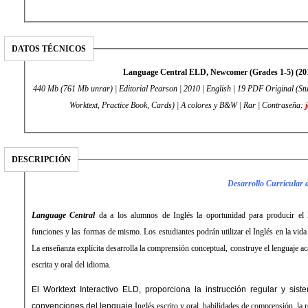
DATOS TÉCNICOS
Language Central ELD, Newcomer (Grades 1-5) (20
440 Mb (761 Mb unrar) | Editorial Pearson | 2010 | English | 19 PDF Original (Stu
Worktext, Practice Book, Cards) | A colores y B&W | Rar | Contraseña:
DESCRIPCIÓN
Desarrollo Curricular 
Language Central
da a los alumnos de
Inglés
la oportunidad para producir el
funciones y las formas de mismo. Los estudiantes podrán utilizar el Inglés en la vida r
La enseñanza explícita desarrolla la comprensión conceptual, construye el lenguaje ac
escrita y oral del idioma.
El Worktext Interactivo ELD, proporciona la instrucción regular y siste
convenciones del lenguaje
Inglés
escrito y oral, habilidades de comprensión, la re