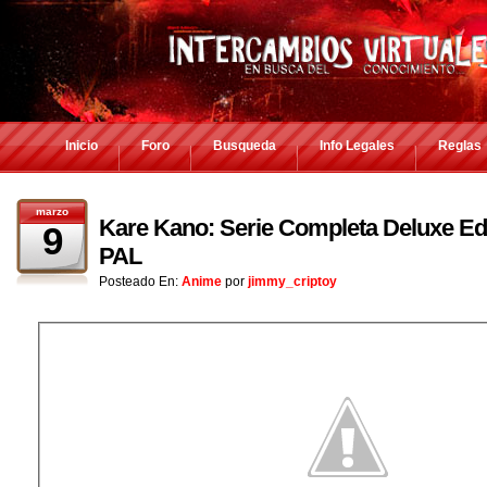
Inicio
Foro
Busqueda
Info Legales
Reglas
marzo
Kare Kano: Serie Completa Deluxe Ed
9
PAL
Posteado En:
Anime
por
jimmy_criptoy