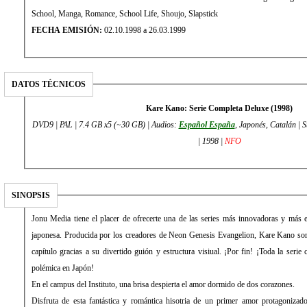
School, Manga, Romance, School Life, Shoujo, Slapstick
FECHA EMISIÓN:
02.10.1998 a 26.03.1999
DATOS TÉCNICOS
Kare Kano: Serie Completa Deluxe (1998)
DVD9 | PAL | 7.4 GB x5 (~30 GB) | Audios:
Español España
, Japonés, Catalán | 
| 1998 |
NFO
SINOPSIS
Jonu Media tiene el placer de ofrecerte una de las series más innovadoras y más 
japonesa. Producida por los creadores de Neon Genesis Evangelion, Kare Kano sor
capítulo gracias a su divertido guión y estructura visiual. ¡Por fin! ¡Toda la ser
polémica en Japón!
En el campus del Instituto, una brisa despierta el amor dormido de dos corazones.
Disfruta de esta fantástica y romántica hisotria de un primer amor protagonizad