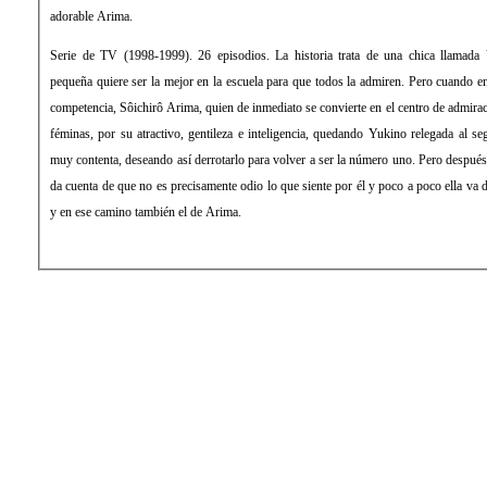
adorable Arima.
Serie de TV (1998-1999). 26 episodios. La historia trata de una chica llamad
pequeña quiere ser la mejor en la escuela para que todos la admiren. Pero cuando ent
competencia, Sôichirô Arima, quien de inmediato se convierte en el centro de admiraci
féminas, por su atractivo, gentileza e inteligencia, quedando Yukino relegada al s
muy contenta, deseando así derrotarlo para volver a ser la número uno. Pero despué
da cuenta de que no es precisamente odio lo que siente por él y poco a poco ella va
y en ese camino también el de Arima.