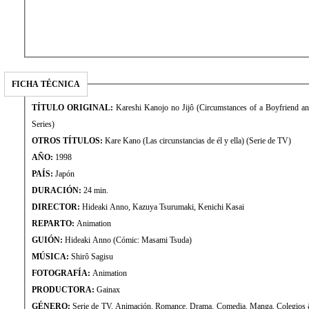
FICHA TÉCNICA
TÍTULO ORIGINAL:
Kareshi Kanojo no Jijô (Circumstances of a Boyfriend a
Series)
OTROS TÍTULOS:
Kare Kano (Las circunstancias de él y ella) (Serie de TV)
AÑO:
1998
PAÍS:
Japón
DURACIÓN:
24 min.
DIRECTOR:
Hideaki Anno, Kazuya Tsurumaki, Kenichi Kasai
REPARTO:
Animation
GUIÓN:
Hideaki Anno (Cómic: Masami Tsuda)
MÚSICA:
Shirô Sagisu
FOTOGRAFÍA:
Animation
PRODUCTORA:
Gainax
GÉNERO:
Serie de TV. Animación. Romance. Drama. Comedia. Manga. Colegios 